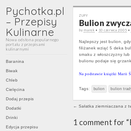
Pychotka.pl
ZUPY
– Przepisy
Bulion zwycz
Kulinarne
by
marek
•
10 czerwca 2005
•
Nowa odsłona popularnego
Najlepszy jest bulion, gd
portalu z przepisami
filiżanek wziąć 5 deka bu
kulinarnymi
smaku z włoszczyzny lub n
Main
Skip
bulionu podaje się grzank
Baranina
menu
to
Biwak
content
Na podstawie książki Marii Ś
Chleb
Tags:
bulion
bulion tra
Cielęcina
Dodaj przepis
Post
← Sałatka ziemniaczana z t
Dodatki
navigation
Drinki
1 comment for “
Edycja przepisu