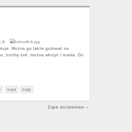
a 6
zgotuje. Można go także gotować na
nu, trochę soli, można włożyć i masła. Do
e
zupa
zupy
Zupa szczawiowa →