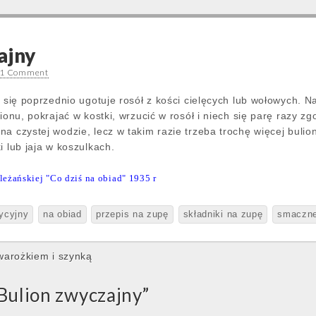
ajny
1 Comment
y się poprzednio ugotuje rosół z kości cielęcych lub wołowych. N
lionu, pokrajać w kostki, wrzucić w rosół i niech się parę razy 
a czystej wodzie, lecz w takim razie trzeba trochę więcej bulio
i lub jaja w koszulkach.
leżańskiej "Co dziś na obiad" 1935 r
dycyjny
na obiad
przepis na zupę
składniki na zupę
smaczn
warożkiem i szynką
Bulion zwyczajny
”