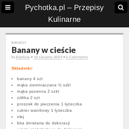
Pychotka.pl – Przepisy
Kulinarne
BANANY
Banany w cieście
by
Ewelosa
•
10 sierpnia 2009
•
0 Comments
Składniki:
banany 4 szt
mąka ziemniaczana ½ szkl
mąka pszenna 2 szkl
żółtka 2 szt
proszek do pieczenia 1 łyżeczka
cukier waniliowy 1 łyżeczka
olej
bita śmietana do dekoracji