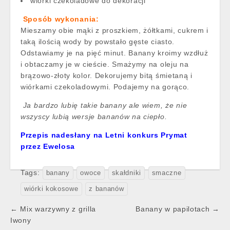
wiórki czekoladowe do dekoracji
Sposób wykonania:
Mieszamy obie mąki z proszkiem, żółtkami, cukrem i
taką ilością wody by powstało gęste ciasto.
Odstawiamy je na pięć minut. Banany kroimy wzdłuż
i obtaczamy je w cieście. Smażymy na oleju na
brązowo-złoty kolor. Dekorujemy bitą śmietaną i
wiórkami czekoladowymi. Podajemy na gorąco.
Ja bardzo lubię takie banany ale wiem, że nie
wszyscy lubią wersje bananów na ciepło.
Przepis nadesłany na Letni konkurs Prymat
przez Ewelosa
Tags:
banany
owoce
skałdniki
smaczne
wiórki kokosowe
z bananów
Post
← Mix warzywny z grilla
Banany w papilotach →
navigation
Iwony