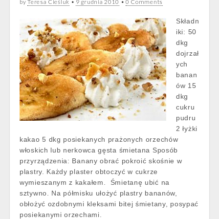
by
Teresa Cieśluk
•
9 grudnia 2010
•
0 Comments
Składn
iki: 50
dkg
dojrzał
ych
banan
ów 15
dkg
cukru
pudru
2 łyżki
kakao 5 dkg posiekanych prażonych orzechów
włoskich lub nerkowca gęsta śmietana Sposób
przyrządzenia: Banany obrać pokroić skośnie w
plastry. Każdy plaster obtoczyć w cukrze
wymieszanym z kakałem. Śmietanę ubić na
sztywno. Na półmisku ułożyć plastry bananów,
obłożyć ozdobnymi kleksami bitej śmietany, posypać
posiekanymi orzechami.