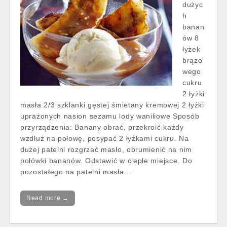
dużyc
h
banan
ów 8
łyżek
brązo
wego
cukru
2 łyżki
masła 2/3 szklanki gęstej śmietany kremowej 2 łyżki
uprażonych nasion sezamu lody waniliowe Sposób
przyrządzenia: Banany obrać, przekroić każdy
wzdłuż na połowę, posypać 2 łyżkami cukru. Na
dużej patelni rozgrzać masło, obrumienić na nim
połówki bananów. Odstawić w ciepłe miejsce. Do
pozostałego na patelni masła…
Read more →