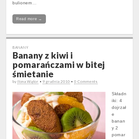
bulionem…
Read more →
BANANY
Banany z kiwi i
pomarańczami w bitej
śmietanie
by
Ilona Wątor
•
9 grudnia 2010
•
0 Comments
Składn
iki: 4
dojrzał
e
banan
y 2
pomar