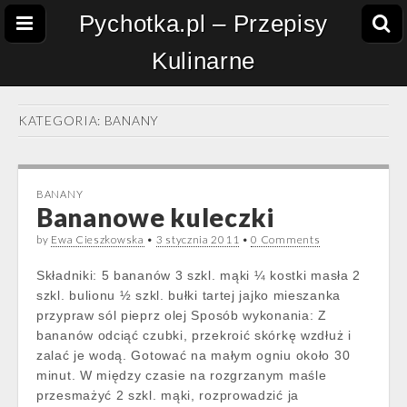
Pychotka.pl – Przepisy
Kulinarne
KATEGORIA:
BANANY
BANANY
Bananowe kuleczki
by
Ewa Cieszkowska
•
3 stycznia 2011
•
0 Comments
Składniki: 5 bananów 3 szkl. mąki ¼ kostki masła 2
szkl. bulionu ½ szkl. bułki tartej jajko mieszanka
przypraw sól pieprz olej Sposób wykonania: Z
bananów odciąć czubki, przekroić skórkę wzdłuż i
zalać je wodą. Gotować na małym ogniu około 30
minut. W między czasie na rozgrzanym maśle
przesmażyć 2 szkl. mąki, rozprowadzić ja