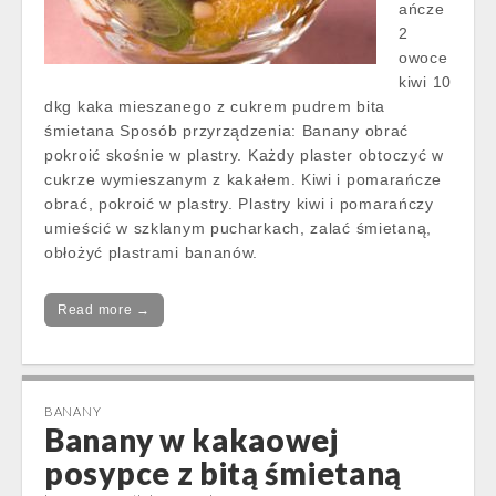
ańcze
2
owoce
kiwi 10
dkg kaka mieszanego z cukrem pudrem bita
śmietana Sposób przyrządzenia: Banany obrać
pokroić skośnie w plastry. Każdy plaster obtoczyć w
cukrze wymieszanym z kakałem. Kiwi i pomarańcze
obrać, pokroić w plastry. Plastry kiwi i pomarańczy
umieścić w szklanym pucharkach, zalać śmietaną,
obłożyć plastrami bananów.
Read more →
BANANY
Banany w kakaowej
posypce z bitą śmietaną