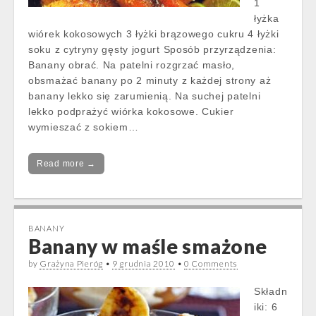
1
łyżka
wiórek kokosowych 3 łyżki brązowego cukru 4 łyżki
soku z cytryny gęsty jogurt Sposób przyrządzenia:
Banany obrać. Na patelni rozgrzać masło,
obsmażać banany po 2 minuty z każdej strony aż
banany lekko się zarumienią. Na suchej patelni
lekko podprażyć wiórka kokosowe. Cukier
wymieszać z sokiem…
Read more →
BANANY
Banany w maśle smażone
by
Grażyna Pieróg
•
9 grudnia 2010
•
0 Comments
Składn
iki: 6