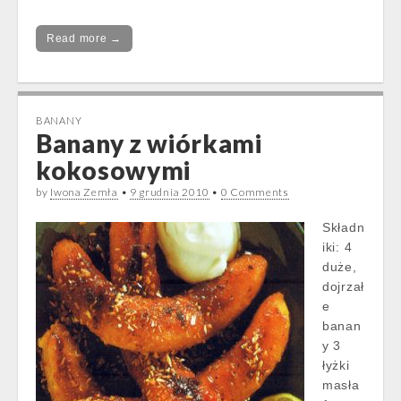
Read more →
BANANY
Banany z wiórkami
kokosowymi
by
Iwona Zemła
•
9 grudnia 2010
•
0 Comments
Składn
iki: 4
duże,
dojrzał
e
banan
y 3
łyżki
masła