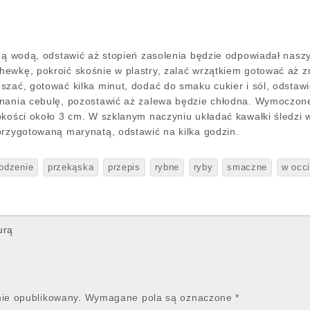
mną wodą, odstawić aż stopień zasolenia będzie odpowiadał na
ewkę, pokroić skośnie w plastry, zalać wrzątkiem gotować aż z
szać, gotować kilka minut, dodać do smaku cukier i sól, odstaw
nania cebulę, pozostawić aż zalewa będzie chłodna. Wymoczone
okości około 3 cm. W szklanym naczyniu układać kawałki śledzi
przygotowaną marynatą, odstawić na kilka godzin.
odzenie
przekąska
przepis
rybne
ryby
smaczne
w occ
urą
nie opublikowany.
Wymagane pola są oznaczone
*