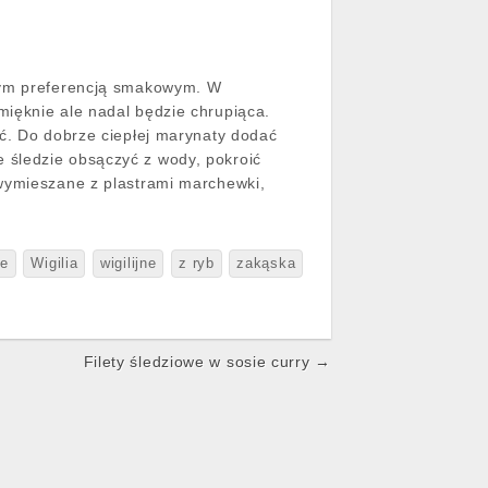
szym preferencją smakowym. W
mięknie ale nadal będzie chrupiąca.
ić. Do dobrze ciepłej marynaty dodać
 śledzie obsączyć z wody, pokroić
 wymieszane z plastrami marchewki,
ie
Wigilia
wigilijne
z ryb
zakąska
Filety śledziowe w sosie curry →