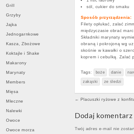
1 liść laurowy
Grill
sól, cukier do smaku
Grzyby
Sposób przyrządzenia:
Filety opłukać, zalać zi
Jajka
międzyczasie obrać march
Jednogarnkowe
Składniki marynaty wymie
Kasza, Zbożowe
obraną i pokrojoną wg uz
skośnie w kawałki o szer
Koktajle i Shake
koprem i cebulką. Zalać 
Makarony
Tags:
Marynaty
boże
danie
nar
Members
zakąski
ze śledzi
Mięsa
Post
← Placuszki ryżowe z konfit
Mleczne
navigation
Nalewki
Dodaj komentarz
Owoce
Twój adres e-mail nie zosta
Owoce morza