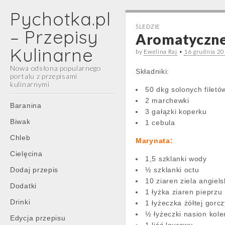
Pychotka.pl
ŚLEDZIE
– Przepisy
Aromatyczne
Kulinarne
by
Ewelina Raj
•
16 grudnia 2
Nowa odsłona popularnego
Składniki:
portalu z przepisami
kulinarnymi
50 dkg solonych filetó
2 marchewki
Main
Skip
Baranina
3 gałązki koperku
menu
to
Biwak
1 cebula
content
Chleb
Marynata:
Cielęcina
1,5 szklanki wody
Dodaj przepis
½ szklanki octu
10 ziaren ziela angiel
Dodatki
1 łyżka ziaren pieprzu
Drinki
1 łyżeczka żółtej gorc
½ łyżeczki nasion kole
Edycja przepisu