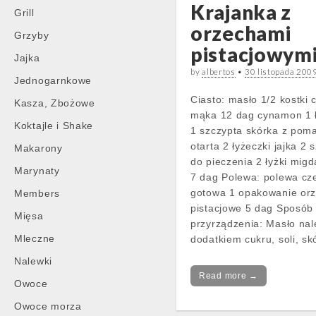
Krajanka z
Grill
orzechami
Grzyby
pistacjowym
Jajka
by
albertos
•
30 listopada 200
Jednogarnkowe
Ciasto: masło 1/2 kostki 
Kasza, Zbożowe
mąka 12 dag cynamon 1 ł
Koktajle i Shake
1 szczypta skórka z pom
otarta 2 łyżeczki jajka 2 
Makarony
do pieczenia 2 łyżki migd
Marynaty
7 dag Polewa: polewa cz
gotowa 1 opakowanie or
Members
pistacjowe 5 dag Sposób
Mięsa
przyrządzenia: Masło nal
Mleczne
dodatkiem cukru, soli, sk
Nalewki
Read more →
Owoce
Owoce morza