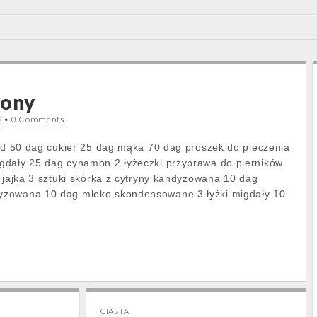
lony
9
•
0 Comments
iód 50 dag cukier 25 dag mąka 70 dag proszek do pieczenia
gdały 25 dag cynamon 2 łyżeczki przyprawa do pierników
a jajka 3 sztuki skórka z cytryny kandyzowana 10 dag
yzowana 10 dag mleko skondensowane 3 łyżki migdały 10
CIASTA