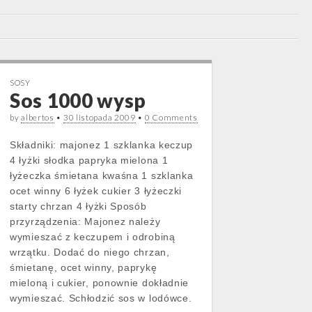
SOSY
Sos 1000 wysp
by
albertos
•
30 listopada 2009
•
0 Comments
Składniki: majonez 1 szklanka keczup
4 łyżki słodka papryka mielona 1
łyżeczka śmietana kwaśna 1 szklanka
ocet winny 6 łyżek cukier 3 łyżeczki
starty chrzan 4 łyżki Sposób
przyrządzenia: Majonez należy
wymieszać z keczupem i odrobiną
wrzątku. Dodać do niego chrzan,
śmietanę, ocet winny, paprykę
mieloną i cukier, ponownie dokładnie
wymieszać. Schłodzić sos w lodówce.