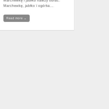
Marchewkę i jabłko należy obrać.
Marchewkę, jabłko i ogórka…
Read more →
→