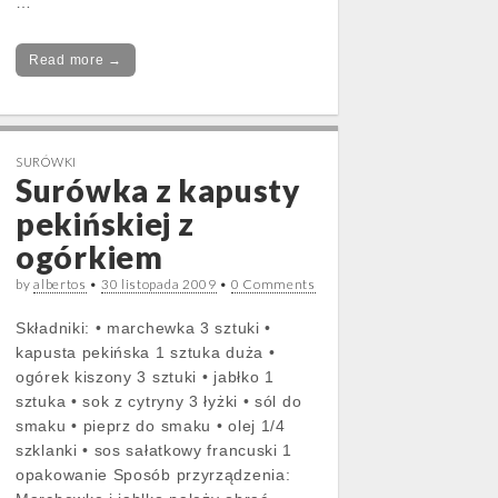
…
Read more →
SURÓWKI
Surówka z kapusty
pekińskiej z
ogórkiem
by
albertos
•
30 listopada 2009
•
0 Comments
Składniki: • marchewka 3 sztuki •
kapusta pekińska 1 sztuka duża •
ogórek kiszony 3 sztuki • jabłko 1
sztuka • sok z cytryny 3 łyżki • sól do
smaku • pieprz do smaku • olej 1/4
szklanki • sos sałatkowy francuski 1
opakowanie Sposób przyrządzenia: