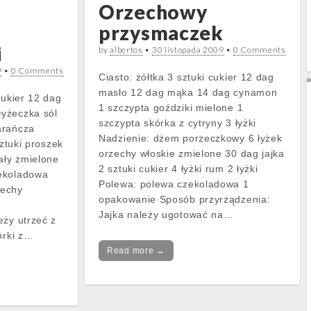
Orzechowy
przysmaczek
i
by
albertos
•
30 listopada 2009
•
0 Comments
9
•
0 Comments
Ciasto: żółtka 3 sztuki cukier 12 dag
masło 12 dag mąka 14 dag cynamon
cukier 12 dag
1 szczypta goździki mielone 1
yżeczka sól
szczypta skórka z cytryny 3 łyżki
arańcza
Nadzienie: dżem porzeczkowy 6 łyżek
sztuki proszek
orzechy włoskie zmielone 30 dag jajka
ały zmielone
2 sztuki cukier 4 łyżki rum 2 łyżki
ekoladowa
Polewa: polewa czekoladowa 1
zechy
opakowanie Sposób przyrządzenia:
Jajka należy ugotować na…
eży utrzeć z
órki z…
Read more →