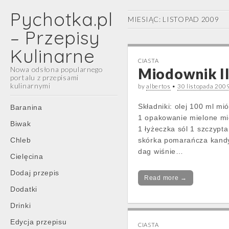
Pychotka.pl
MIESIĄC:
LISTOPAD 2009
– Przepisy
Kulinarne
CIASTA
Nowa odsłona popularnego
Miodownik I
portalu z przepisami
kulinarnymi
by
albertos
•
30 listopada 200
Main
Skip
Składniki: olej 100 ml m
Baranina
menu
to
1 opakowanie mielone mi
Biwak
content
1 łyżeczka sól 1 szczypt
Chleb
skórka pomarańcza kand
dag wiśnie…
Cielęcina
Dodaj przepis
Read more →
Dodatki
Drinki
Edycja przepisu
CIASTA