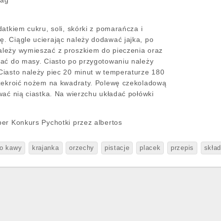
dag
atkiem cukru, soli, skórki z pomarańcza i
 Ciągle ucierając należy dodawać jajka, po
leży wymieszać z proszkiem do pieczenia oraz
ać do masy. Ciasto po przygotowaniu należy
iasto należy piec 20 minut w temperaturze 180
rzekroić nożem na kwadraty. Polewę czekoladową
wać nią ciastka. Na wierzchu układać połówki
er Konkurs Pychotki przez albertos
o kawy
krajanka
orzechy
pistacje
placek
przepis
skład