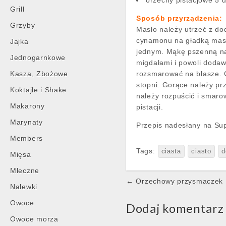
orzechy pistacjowe 5 
Grill
Sposób przyrządzenia:
Grzyby
Masło należy utrzeć z dod
cynamonu na gładką masę.
Jajka
jednym. Mąkę pszenną na
Jednogarnkowe
migdałami i powoli dodaw
Kasza, Zbożowe
rozsmarować na blasze. C
stopni. Gorące należy p
Koktajle i Shake
należy rozpuścić i smaro
Makarony
pistacji.
Marynaty
Przepis nadesłany na Sup
Members
Tags:
ciasta
ciasto
d
Mięsa
Mleczne
Post
← Orzechowy przysmaczek
Nalewki
navigation
Owoce
Dodaj komentarz
Owoce morza