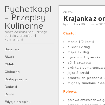
Pychotka.pl
CIASTA
– Przepisy
Krajanka z o
Kulinarne
by
albertos
•
30 listopada 200
Nowa odsłona popularnego
Ciasto:
portalu z przepisami
kulinarnymi
masło 1/2 kostki
cukier 12 dag
Main
Skip
Baranina
mąka 12 dag
menu
to
Biwak
cynamon 1 łyżeczka
content
sól 1 szczypta
Chleb
skórka z pomarańcza o
Cielęcina
jajka 2 sztuki
proszek do pieczenia 2
Dodaj przepis
migdały zmielone 7 da
Dodatki
Polewa:
Drinki
polewa czekoladowa g
Edycja przepisu