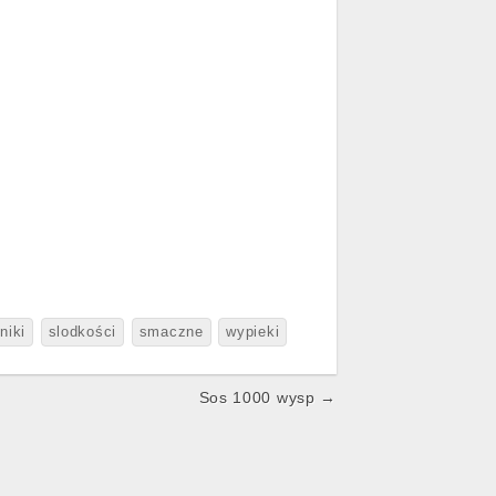
niki
slodkości
smaczne
wypieki
Sos 1000 wysp →