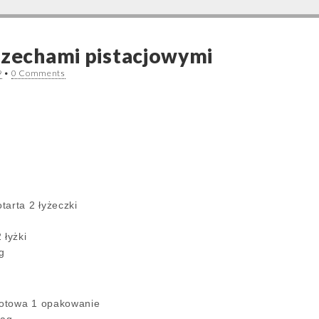
rzechami pistacjowymi
9
•
0 Comments
tarta 2 łyżeczki
 łyżki
g
otowa 1 opakowanie