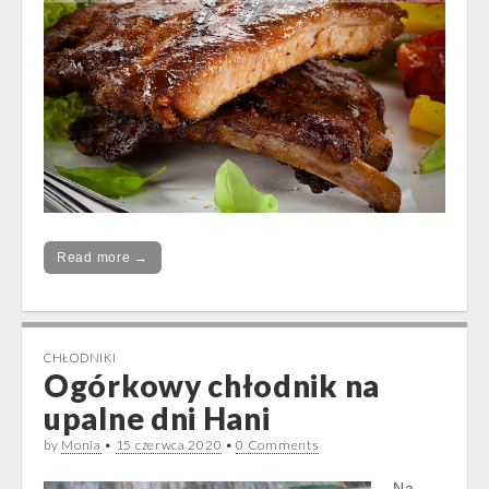
Read more →
CHŁODNIKI
Ogórkowy chłodnik na
upalne dni Hani
by
Monia
•
15 czerwca 2020
•
0 Comments
Na