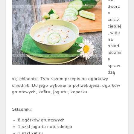
dworz
e
coraz
cieplej
, więc
na
obiad
idealni
e
spraw
dzą
się chłodniki. Tym razem przepis na ogórkowy
chłodnik. Do jego wykonania potrzebujesz: ogórków
gruntowych, kefiru, jogurtu, koperku.
Składniki:
8 ogórków gruntowych
1 szkl jogurtu naturalnego
1 szkl kefiru