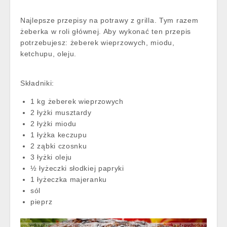
Najlepsze przepisy na potrawy z grilla. Tym razem
żeberka w roli głównej. Aby wykonać ten przepis
potrzebujesz: żeberek wieprzowych, miodu,
ketchupu, oleju.
Składniki:
1 kg żeberek wieprzowych
2 łyżki musztardy
2 łyżki miodu
1 łyżka keczupu
2 ząbki czosnku
3 łyżki oleju
½ łyżeczki słodkiej papryki
1 łyżeczka majeranku
sól
pieprz