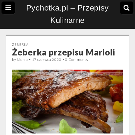
Pychotka.pl – Przepisy
Kulinarne
ŻEBERKA
Żeberka przepisu Marioli
by
Monia
•
17 czerwca 2020
•
0 Comments