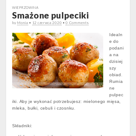
WIEPRZOWINA
Smażone pulpeciki
by
Monia
•
12 czerwca 2020
•
0 Comments
Idealn
e do
podani
a na
dzisiej
szy
obiad.
Rumia
ne
pulpec
iki. Aby je wykonać potrzebujesz: mielonego mięsa,
mleka, bułki, cebuli i czosnku.
Składniki: