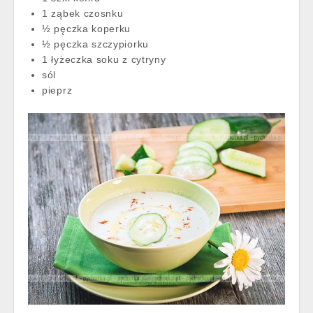
1 ząbek czosnku
½ pęczka koperku
½ pęczka szczypiorku
1 łyżeczka soku z cytryny
sól
pieprz