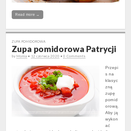
Read more →
ZUPA POMIDOROWA
Zupa pomidorowa Patrycji
by
Monia
•
12 czerwca 2020
•
0 Comments
Przepi
s na
klasyc
zną
zupę
pomid
orową.
Aby ją
wykon
ać