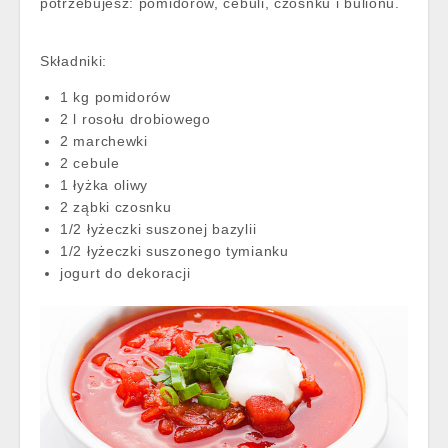
potrzebujesz: pomidorów, cebuli, czosnku i bulionu.
Składniki:
1 kg pomidorów
2 l rosołu drobiowego
2 marchewki
2 cebule
1 łyżka oliwy
2 ząbki czosnku
1/2 łyżeczki suszonej bazylii
1/2 łyżeczki suszonego tymianku
jogurt do dekoracji