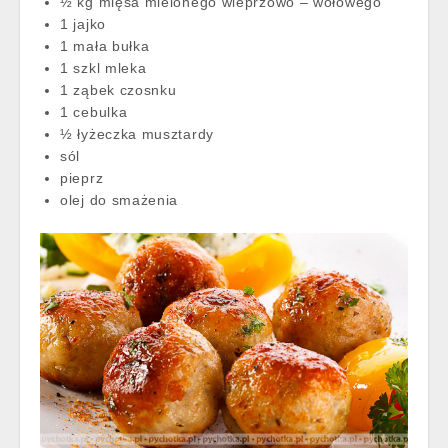
½ kg mięsa mielonego wieprzowo – wołowego
1 jajko
1 mała bułka
1 szkl mleka
1 ząbek czosnku
1 cebulka
½ łyżeczka musztardy
sól
pieprz
olej do smażenia