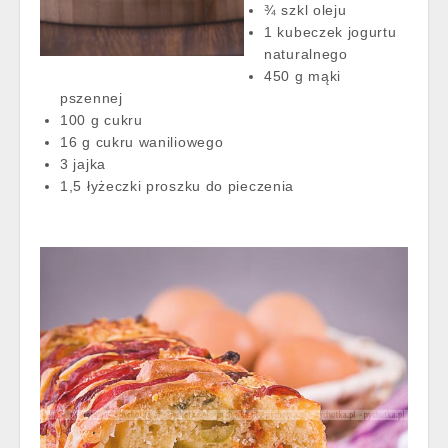
¾ szkl oleju
1 kubeczek jogurtu
naturalnego
450 g mąki
pszennej
100 g cukru
16 g cukru waniliowego
3 jajka
1,5 łyżeczki proszku do pieczenia