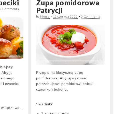
peciki
Zupa pomidorowa
Patrycji
0 Comments
by
Monia
•
12 czerwca 2020
•
0 Comments
isiejszy
 Aby je
Przepis na klasyczną zupę
ielonego
pomidorową. Aby ją wykonać
li i czosnku.
potrzebujesz: pomidorów, cebuli,
czosnku i bulionu.
Składniki:
 wieprzowo –
1 kg pomidorów