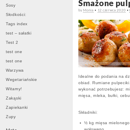
Smażone pul
Sosy
by
Monia
•
12 czerwca 2020
•
Słodkości:
Tags index
test – sałatki
Test 2
test one
test one
Warzywa
Idealne do podania na dz
Wegetariańskie
obiad. Rumiane pulpeciki.
Witamy!
wykonać potrzebujesz: m
mięsa, mleka, bułki, cebu
Zakąski
Zapiekanki
Składniki:
Zupy
½ kg mięsa mielonego
wołowego