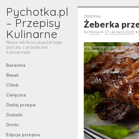
Pychotka.pl
ŻEBERKA
– Przepisy
Żeberka prze
Kulinarne
by
Monia
•
17 czerwca 2020
•
Nowa odsłona popularnego
portalu z przepisami
kulinarnymi
Main
Skip
Baranina
menu
to
Biwak
content
Chleb
Cielęcina
Dodaj przepis
Dodatki
Drinki
Edycja przepisu