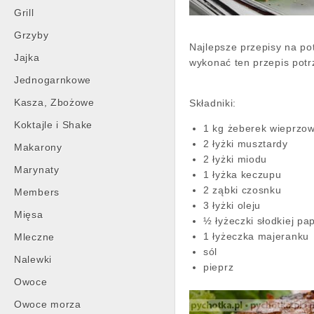
Grill
Grzyby
Najlepsze przepisy na pot
Jajka
wykonać ten przepis potr
Jednogarnkowe
Kasza, Zbożowe
Składniki:
Koktajle i Shake
1 kg żeberek wieprzo
2 łyżki musztardy
Makarony
2 łyżki miodu
Marynaty
1 łyżka keczupu
2 ząbki czosnku
Members
3 łyżki oleju
Mięsa
½ łyżeczki słodkiej pap
1 łyżeczka majeranku
Mleczne
sól
Nalewki
pieprz
Owoce
Owoce morza