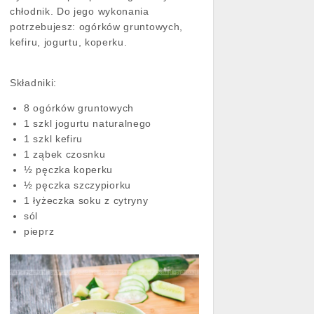
chłodnik. Do jego wykonania
potrzebujesz: ogórków gruntowych,
kefiru, jogurtu, koperku.
Składniki:
8 ogórków gruntowych
1 szkl jogurtu naturalnego
1 szkl kefiru
1 ząbek czosnku
½ pęczka koperku
½ pęczka szczypiorku
1 łyżeczka soku z cytryny
sól
pieprz