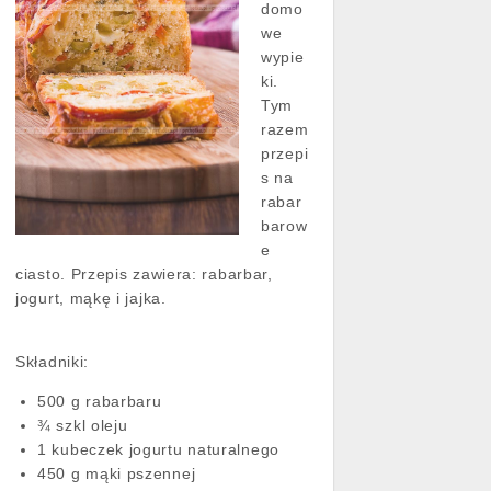
domo
we
wypie
ki.
Tym
razem
przepi
s na
rabar
barow
e
ciasto. Przepis zawiera: rabarbar,
jogurt, mąkę i jajka.
Składniki:
500 g rabarbaru
¾ szkl oleju
1 kubeczek jogurtu naturalnego
450 g mąki pszennej