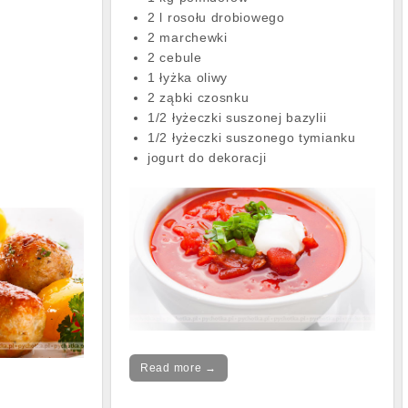
2 l rosołu drobiowego
2 marchewki
2 cebule
1 łyżka oliwy
2 ząbki czosnku
1/2 łyżeczki suszonej bazylii
1/2 łyżeczki suszonego tymianku
jogurt do dekoracji
Read more →