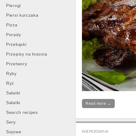
Pierogi
Piersi kurczaka
Pizza
Porady
Przekąski
Przepisy na łososia
Przetwory
Ryby
Ryż
Sałatki
Sałatki
Read more →
Search recipes
Sery
Sojowe
WIEPRZOWINA