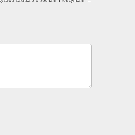
Ryżowa sałatka z orzechami i rodzynkami →