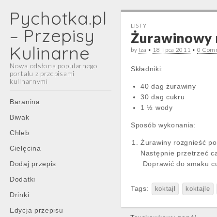
Pychotka.pl
LISTY
– Przepisy
Żurawinowy 
Kulinarne
by
Iza
•
18 lipca 2011
•
0 Com
Nowa odsłona popularnego
Składniki:
portalu z przepisami
kulinarnymi
40 dag żurawiny
30 dag cukru
Main
Skip
Baranina
1 ½ wody
menu
to
Biwak
content
Sposób wykonania:
Chleb
Żurawiny rozgnieść p
Cielęcina
Następnie przetrzeć ca
Dodaj przepis
Doprawić do smaku cuk
Dodatki
Tags:
koktajl
koktajle
Drinki
Edycja przepisu