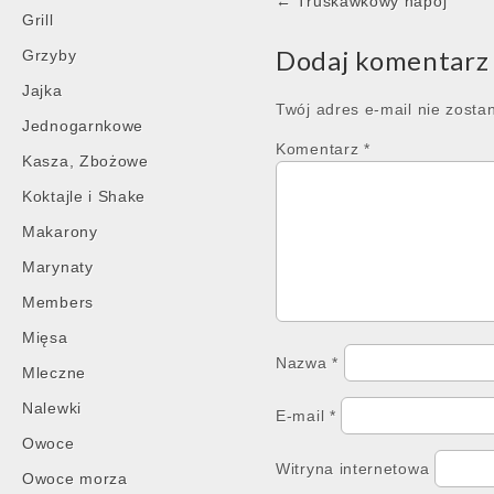
Post
← Truskawkowy napój
Grill
navigation
Dodaj komentarz
Grzyby
Jajka
Twój adres e-mail nie zosta
Jednogarnkowe
Komentarz
*
Kasza, Zbożowe
Koktajle i Shake
Makarony
Marynaty
Members
Mięsa
Nazwa
*
Mleczne
Nalewki
E-mail
*
Owoce
Witryna internetowa
Owoce morza