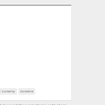
z żurawiny
żurawina