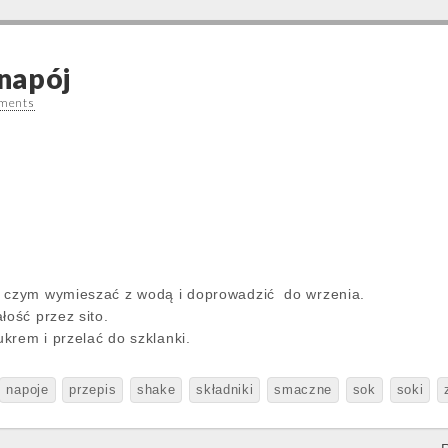
napój
ments
o czym wymieszać z wodą i doprowadzić do wrzenia.
łość przez sito.
rem i przelać do szklanki.
napoje
przepis
shake
składniki
smaczne
sok
soki