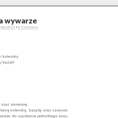
na wywarze
rnika 2013
•
0 Comments
ki kolendry
j bazylii
ł oraz śmietanę.
kaną kolendrę, bazylię oraz czosnek.
sować do uzyskania jednolitego sosu.