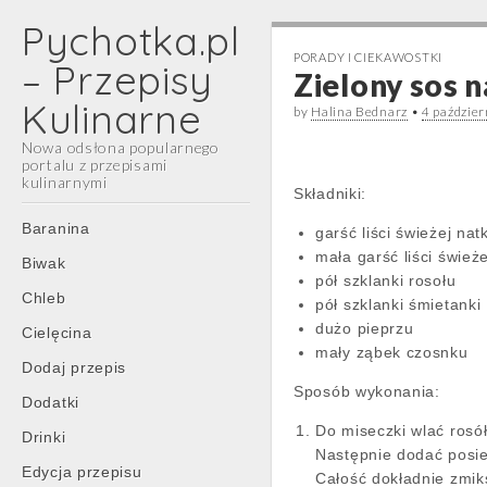
Pychotka.pl
PORADY I CIEKAWOSTKI
– Przepisy
Zielony sos 
Kulinarne
by
Halina Bednarz
•
4 paździe
Nowa odsłona popularnego
portalu z przepisami
kulinarnymi
Składniki:
Main
Skip
Baranina
garść liści świeżej nat
menu
to
mała garść liści świeże
Biwak
content
pół szklanki rosołu
Chleb
pół szklanki śmietanki
dużo pieprzu
Cielęcina
mały ząbek czosnku
Dodaj przepis
Sposób wykonania:
Dodatki
Do miseczki wlać rosó
Drinki
Następnie dodać posie
Edycja przepisu
Całość dokładnie zmik