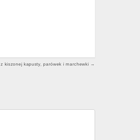
 z kiszonej kapusty, parówek i marchewki →