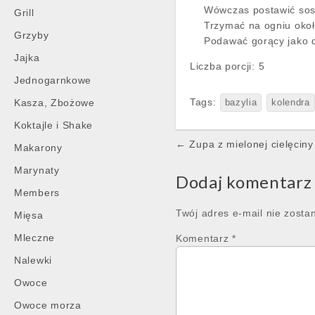
Wówczas postawić sos
Grill
Trzymać na ogniu okoł
Grzyby
Podawać gorący jako 
Jajka
Liczba porcji:
5
Jednogarnkowe
Tags:
Kasza, Zbożowe
bazylia
kolendra
Koktajle i Shake
Post
← Zupa z mielonej cielęciny
Makarony
navigation
Marynaty
Dodaj komentarz
Members
Twój adres e-mail nie zosta
Mięsa
Mleczne
Komentarz
*
Nalewki
Owoce
Owoce morza