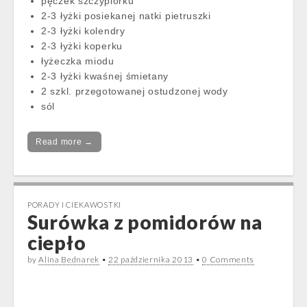
pęczek szczypiorku
2-3 łyżki posiekanej natki pietruszki
2-3 łyżki kolendry
2-3 łyżki koperku
łyżeczka miodu
2-3 łyżki kwaśnej śmietany
2 szkl. przegotowanej ostudzonej wody
sól
Read more →
PORADY I CIEKAWOSTKI
Surówka z pomidorów na
ciepło
by
Alina Bednarek
•
22 października 2013
•
0 Comments