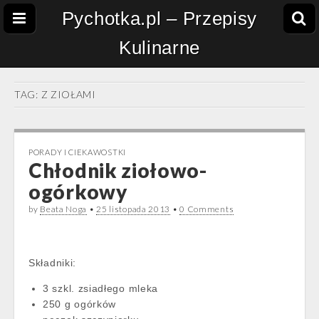
Pychotka.pl – Przepisy
Kulinarne
TAG:
Z ZIOŁAMI
PORADY I CIEKAWOSTKI
Chłodnik ziołowo-
ogórkowy
by
Beata Noga
•
25 listopada 2013
•
0 Comments
Składniki:
3 szkl. zsiadłego mleka
250 g ogórków