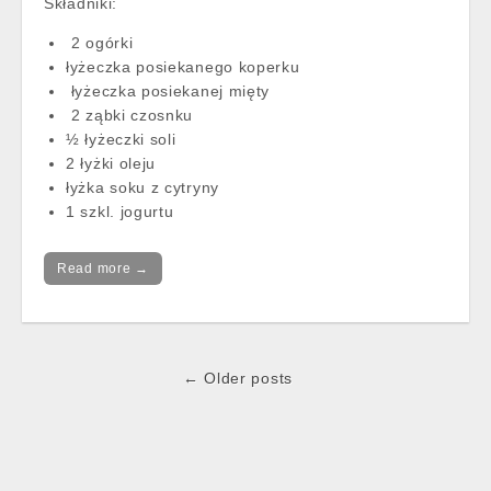
Składniki:
2 ogórki
łyżeczka posiekanego koperku
łyżeczka posiekanej mięty
2 ząbki czosnku
½ łyżeczki soli
2 łyżki oleju
łyżka soku z cytryny
1 szkl. jogurtu
Read more →
Post
← Older posts
navigation