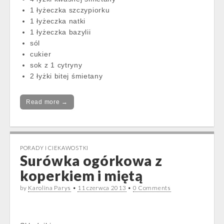
1 łyżeczka szczypiorku
1 łyżeczka natki
1 łyżeczka bazylii
sól
cukier
sok z 1 cytryny
2 łyżki bitej śmietany
Read more →
PORADY I CIEKAWOSTKI
Surówka ogórkowa z
koperkiem i miętą
by
Karolina Parys
•
11 czerwca 2013
•
0 Comments