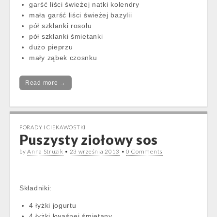
garść liści świeżej natki kolendry
mała garść liści świeżej bazylii
pół szklanki rosołu
pół szklanki śmietanki
dużo pieprzu
mały ząbek czosnku
Read more →
PORADY I CIEKAWOSTKI
Puszysty ziołowy sos
by
Anna Struzik
•
23 września 2013
•
0 Comments
Składniki:
4 łyżki jogurtu
4 łyżki kwaśnej śmietany