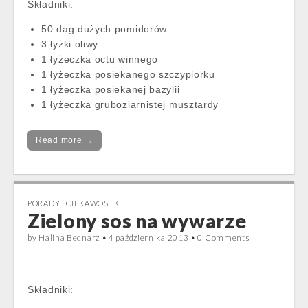
Składniki:
50 dag dużych pomidorów
3 łyżki oliwy
1 łyżeczka octu winnego
1 łyżeczka posiekanego szczypiorku
1 łyżeczka posiekanej bazylii
1 łyżeczka gruboziarnistej musztardy
Read more →
PORADY I CIEKAWOSTKI
Zielony sos na wywarze
by
Halina Bednarz
•
4 października 2013
•
0 Comments
Składniki: