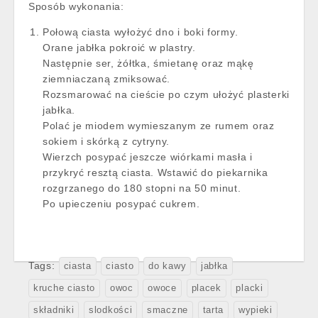
Sposób wykonania:
Połową ciasta wyłożyć dno i boki formy.
Orane jabłka pokroić w plastry.
Następnie ser, żółtka, śmietanę oraz mąkę
ziemniaczaną zmiksować.
Rozsmarować na cieście po czym ułożyć plasterki
jabłka.
Polać je miodem wymieszanym ze rumem oraz
sokiem i skórką z cytryny.
Wierzch posypać jeszcze wiórkami masła i
przykryć resztą ciasta. Wstawić do piekarnika
rozgrzanego do 180 stopni na 50 minut.
Po upieczeniu posypać cukrem.
Tags:
ciasta
ciasto
do kawy
jabłka
kruche ciasto
owoc
owoce
placek
placki
składniki
slodkości
smaczne
tarta
wypieki