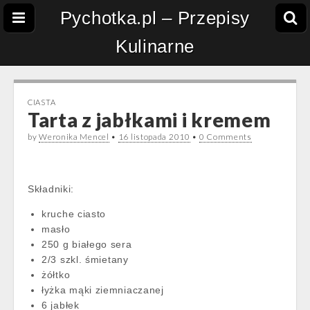
Pychotka.pl – Przepisy
Kulinarne
CIASTA
Tarta z jabłkami i kremem
by
Weronika Mencel
•
16 listopada 2010
•
0 Comments
Składniki:
kruche ciasto
masło
250 g białego sera
2/3 szkl. śmietany
żółtko
łyżka mąki ziemniaczanej
6 jabłek