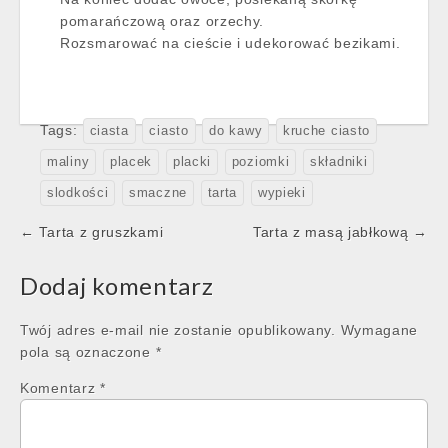
pomarańczową oraz orzechy.
Rozsmarować na cieście i udekorować bezikami.
Tags:
ciasta
ciasto
do kawy
kruche ciasto
maliny
placek
placki
poziomki
składniki
slodkości
smaczne
tarta
wypieki
Post
← Tarta z gruszkami
Tarta z masą jabłkową →
navigation
Dodaj komentarz
Twój adres e-mail nie zostanie opublikowany.
Wymagane
pola są oznaczone
*
Komentarz
*