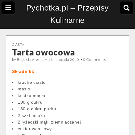
Pychotka.pl – Przepisy
Kulinarne
CIASTA
Tarta owocowa
by
Bogusia Arendt
•
16 listopada 2010
•
0 Comments
Składniki:
kruche ciasto
masło
kostka masła
100 g cukru
130 g cukru pudru
2 szkl. mleka
2 łyżeczki mąki ziemniaczanej
cukier waniliowy