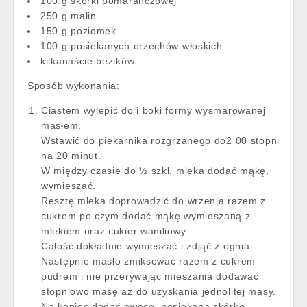
100 g skórki pomarańczowej
250 g malin
150 g poziomek
100 g posiekanych orzechów włoskich
kilkanaście bezików
Sposób wykonania:
Ciastem wylepić do i boki formy wysmarowanej
masłem.
Wstawić do piekarnika rozgrzanego do2 00 stopni
na 20 minut.
W między czasie do ½ szkl. mleka dodać mąkę,
wymieszać.
Resztę mleka doprowadzić do wrzenia razem z
cukrem po czym dodać mąkę wymieszaną z
mlekiem oraz cukier waniliowy.
Całość dokładnie wymieszać i zdjąć z ognia.
Następnie masło zmiksować razem z cukrem
pudrem i nie przerywając mieszania dodawać
stopniowo masę aż do uzyskania jednolitej masy.
Na koniec dodać owoce, posiekaną skórkę