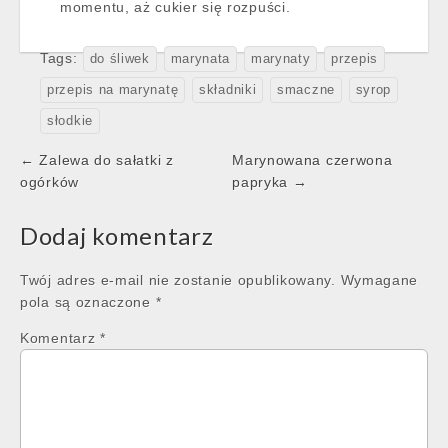
momentu, aż cukier się rozpuści.
Tags:
do śliwek
marynata
marynaty
przepis
przepis na marynatę
składniki
smaczne
syrop
słodkie
Post
← Zalewa do sałatki z
Marynowana czerwona
navigation
ogórków
papryka →
Dodaj komentarz
Twój adres e-mail nie zostanie opublikowany.
Wymagane
pola są oznaczone
*
Komentarz
*