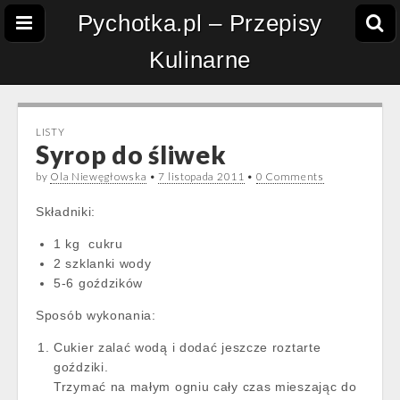
Pychotka.pl – Przepisy
Kulinarne
LISTY
Syrop do śliwek
by
Ola Niewęgłowska
•
7 listopada 2011
•
0 Comments
Składniki:
1 kg cukru
2 szklanki wody
5-6 goździków
Sposób wykonania:
Cukier zalać wodą i dodać jeszcze roztarte
goździki.
Trzymać na małym ogniu cały czas mieszając do