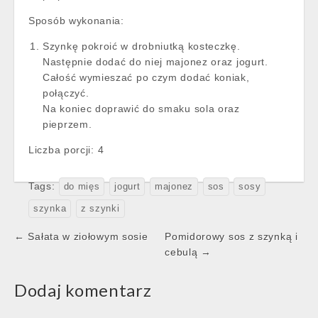
Sposób wykonania:
Szynkę pokroić w drobniutką kosteczkę.
Następnie dodać do niej majonez oraz jogurt.
Całość wymieszać po czym dodać koniak,
połączyć.
Na koniec doprawić do smaku sola oraz
pieprzem.
Liczba porcji:
4
Tags:
do mięs
jogurt
majonez
sos
sosy
szynka
z szynki
Post
← Sałata w ziołowym sosie
Pomidorowy sos z szynką i
navigation
cebulą →
Dodaj komentarz