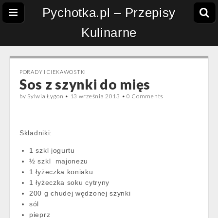
Pychotka.pl – Przepisy
Kulinarne
PORADY I CIEKAWOSTKI
Sos z szynki do mięs
by
Sylwia Łygon
•
13 września 2013
•
0 Comments
Składniki:
1 szkl jogurtu
½ szkl majonezu
1 łyżeczka koniaku
1 łyżeczka soku cytryny
200 g chudej wędzonej szynki
sól
pieprz