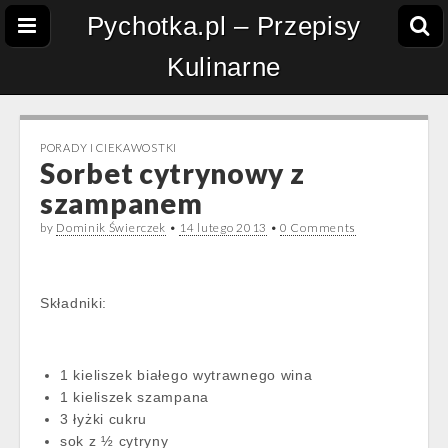
Pychotka.pl – Przepisy
Kulinarne
PORADY I CIEKAWOSTKI
Sorbet cytrynowy z
szampanem
by
Dominik Świerczek
•
14 lutego 2013
•
0 Comments
Składniki:
1 kieliszek białego wytrawnego wina
1 kieliszek szampana
3 łyżki cukru
sok z ½ cytryny