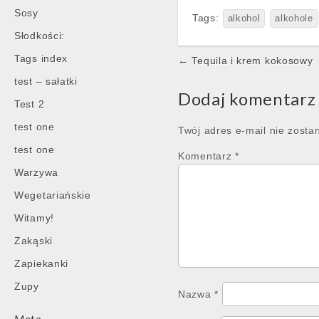
Sosy
Tags:
alkohol
alkohole
Słodkości:
Post
Tags index
← Tequila i krem kokosowy
navigation
test – sałatki
Dodaj komentarz
Test 2
test one
Twój adres e-mail nie zosta
test one
Komentarz
*
Warzywa
Wegetariańskie
Witamy!
Zakąski
Zapiekanki
Zupy
Nazwa
*