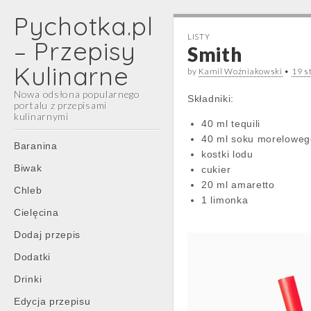
Pychotka.pl
LISTY
– Przepisy
Smith
Kulinarne
by
Kamil Woźniakowski
•
19 s
Nowa odsłona popularnego
Składniki:
portalu z przepisami
kulinarnymi
40 ml tequili
40 ml soku moreloweg
Main
Skip
Baranina
kostki lodu
menu
to
Biwak
cukier
content
20 ml amaretto
Chleb
1 limonka
Cielęcina
Dodaj przepis
Dodatki
Drinki
Edycja przepisu