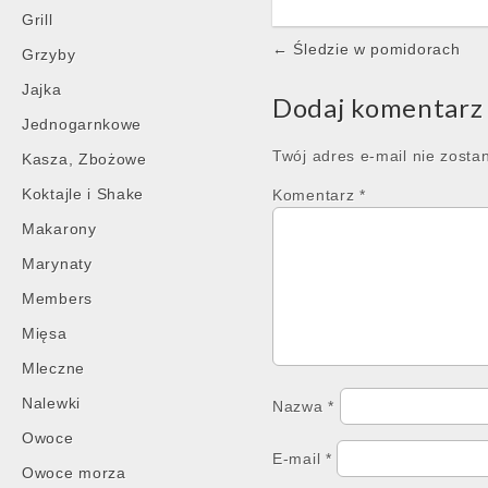
Grill
Post
← Śledzie w pomidorach
Grzyby
navigation
Jajka
Dodaj komentarz
Jednogarnkowe
Twój adres e-mail nie zosta
Kasza, Zbożowe
Koktajle i Shake
Komentarz
*
Makarony
Marynaty
Members
Mięsa
Mleczne
Nalewki
Nazwa
*
Owoce
E-mail
*
Owoce morza