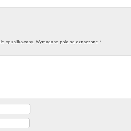
nie opublikowany.
Wymagane pola są oznaczone
*