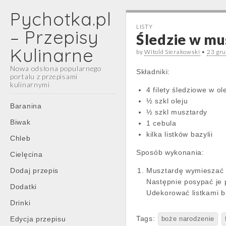
Pychotka.pl
LISTY
– Przepisy
Śledzie w mu
Kulinarne
by
Witold Sierakowski
•
23 gr
Nowa odsłona popularnego
Składniki:
portalu z przepisami
kulinarnymi
4 filety śledziowe w ol
½ szkl oleju
Main
Skip
Baranina
½ szkl musztardy
menu
to
Biwak
1 cebula
content
kilka listków bazylii
Chleb
Sposób wykonania:
Cielęcina
Dodaj przepis
Musztardę wymieszać z
Następnie posypać je 
Dodatki
Udekorować listkami ba
Drinki
Tags:
Edycja przepisu
boże narodzenie