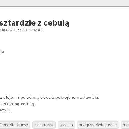
sztardzie z cebulą
udnia 2011
•
0 Comments
eju
 olejem i polać nią śledzie pokrojone na kawałki.
posiekaną cebulą.
zylii.
filety śledziowe
musztarda
przepis
przepisy świąteczne
ro