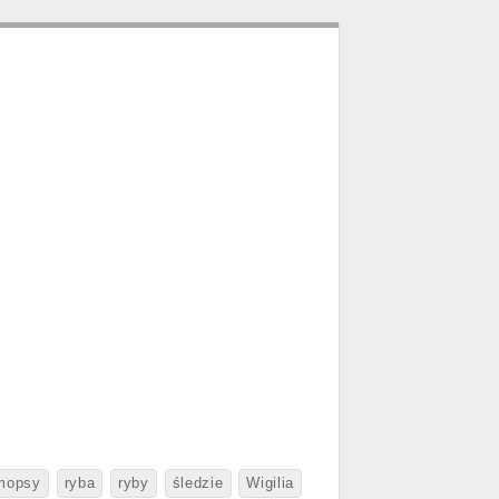
lmopsy
ryba
ryby
śledzie
Wigilia