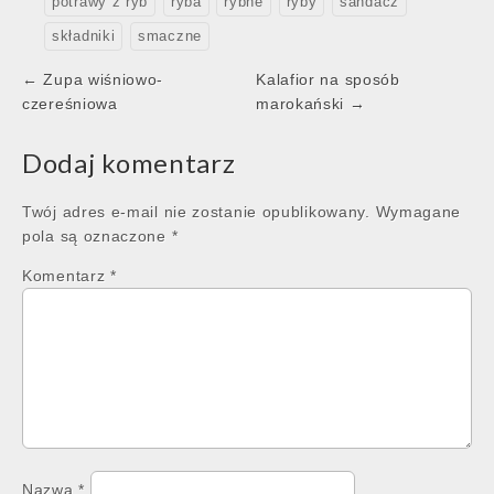
potrawy z ryb
ryba
rybne
ryby
sandacz
składniki
smaczne
Post
← Zupa wiśniowo-
Kalafior na sposób
navigation
czereśniowa
marokański →
Dodaj komentarz
Twój adres e-mail nie zostanie opublikowany.
Wymagane
pola są oznaczone
*
Komentarz
*
Nazwa
*