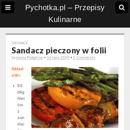
Pychotka.pl – Przepisy
Kulinarne
SANDACZ
Sandacz pieczony w folii
by
Iwona Podgórna
•
16 lipca 2009
•
0 Comments
Skład
niki:
50
dkg
filet
ów
z
san
dac