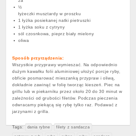
za
½
łyżeczki musztardy w proszku
1 łyżka posiekanej natki pietruszki
1 łyżka soku z cytryny
sól czosnkowa, pieprz biały mielony
oliwa
Sposób przyrządzenia:
Wszystkie przyprawy wymieszać. Na odpowiednio
dużym kawałku folii aluminiowej ułożyć porcje ryby,
obficie posmarować mieszanką przypraw i oliwą,
dokładnie zawinąć w folię tworząc kieszeń. Piec na
grillu lub w piekarniku przez około 20 do 30 minut w
zależności od grubości filetów. Podczas pieczenia
odwracamy piekącą się rybę tylko raz. Podawać z
jarzynami z grilla.
Tags:
dania rybne
filety z sandacza