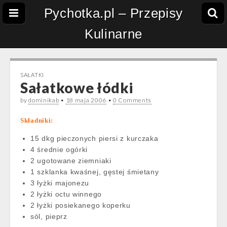
Pychotka.pl – Przepisy
Kulinarne
SAŁATKI
Sałatkowe łódki
by
dominikab
•
18 maja 2006
•
0 Comments
Składniki:
15 dkg pieczonych piersi z kurczaka
4 średnie ogórki
2 ugotowane ziemniaki
1 szklanka kwaśnej, gęstej śmietany
3 łyżki majonezu
2 łyżki octu winnego
2 łyżki posiekanego koperku
sól, pieprz