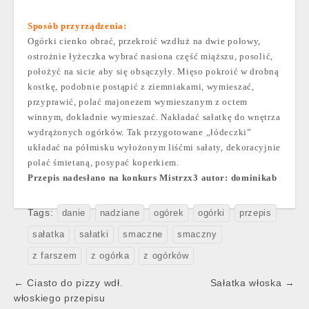
Sposób przyrządzenia:
Ogórki cienko obrać, przekroić wzdłuż na dwie połowy,
ostrożnie łyżeczka wybrać nasiona część miąższu, posolić,
położyć na sicie aby się obsączyły. Mięso pokroić w drobną
kostkę, podobnie postąpić z ziemniakami, wymieszać,
przyprawić, polać majonezem wymieszanym z octem
winnym, dokładnie wymieszać. Nakładać sałatkę do wnętrza
wydrążonych ogórków. Tak przygotowane „łódeczki”
układać na półmisku wyłożonym liśćmi sałaty, dekoracyjnie
polać śmietaną, posypać koperkiem.
Przepis nadesłano na konkurs Mistrzx3 autor: dominikab
Tags:
danie
nadziane
ogórek
ogórki
przepis
sałatka
sałatki
smaczne
smaczny
z farszem
z ogórka
z ogórków
Post
← Ciasto do pizzy wdł.
Sałatka włoska →
navigation
włoskiego przepisu