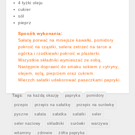
4 łyżki oleju
cukier
sól
pieprz
Sposób wykonania:
Sałatę porwać na mniejsze kawałki, pomidory
pokroić na cząstki, selera zetrzeć na tarce a
ogórka i rzodkiewki pokroić w plasterki.
Wszystkie składniki wymieszać ze sobą.
Następnie doprawić do smaku sokiem z cytryny,
olejem, solą, pieprzem oraz cukrem.
Wierzch sałatki udekorować paseczkami papryki.
Tags:
na każdą okazję
papryka
pomidory
przepis
przepis na sałatkę
przepis na surówkę
pyszne
sałata
sałatka
sałatki
seler
seler naciowy
składniki
surówki
warzywa
witaminy
zdrowie
żółta papryka