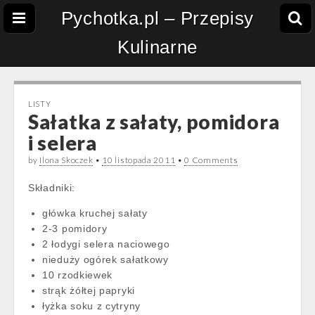
Pychotka.pl – Przepisy
Kulinarne
LISTY
Sałatka z sałaty, pomidora
i selera
by
Ilona Skoczek
•
10 listopada 2011
•
0 Comments
Składniki:
główka kruchej sałaty
2-3 pomidory
2 łodygi selera naciowego
nieduży ogórek sałatkowy
10 rzodkiewek
strąk żółtej papryki
łyżka soku z cytryny