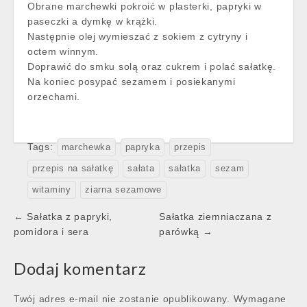
Obrane marchewki pokroić w plasterki, papryki w
paseczki a dymkę w krążki.
Następnie olej wymieszać z sokiem z cytryny i
octem winnym.
Doprawić do smku solą oraz cukrem i polać sałatkę.
Na koniec posypać sezamem i posiekanymi
orzechami.
Tags:
marchewka
papryka
przepis
przepis na sałatkę
sałata
sałatka
sezam
witaminy
ziarna sezamowe
Post
← Sałatka z papryki,
Sałatka ziemniaczana z
navigation
pomidora i sera
parówką →
Dodaj komentarz
Twój adres e-mail nie zostanie opublikowany.
Wymagane