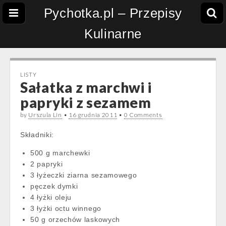
Pychotka.pl – Przepisy
Kulinarne
LISTY
Sałatka z marchwi i
papryki z sezamem
by
Urszula Lin
•
16 grudnia 2011
•
0 Comments
Składniki:
500 g marchewki
2 papryki
3 łyżeczki ziarna sezamowego
pęczek dymki
4 łyżki oleju
3 łyżki octu winnego
50 g orzechów laskowych