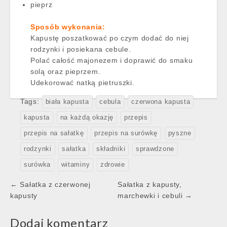
pieprz
Sposób wykonania:
Kapustę poszatkować po czym dodać do niej
rodzynki i posiekana cebule.
Polać całość majonezem i doprawić do smaku
solą oraz pieprzem.
Udekorować natką pietruszki.
Tags:
biała kapusta
cebula
czerwona kapusta
kapusta
na każdą okazję
przepis
przepis na sałatkę
przepis na surówkę
pyszne
rodzynki
sałatka
składniki
sprawdzone
surówka
witaminy
zdrowie
Post
← Sałatka z czerwonej
Sałatka z kapusty,
navigation
kapusty
marchewki i cebuli →
Dodaj komentarz