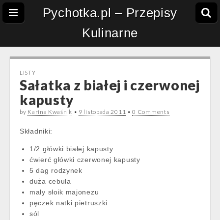
Pychotka.pl – Przepisy
Kulinarne
LISTY
Sałatka z białej i czerwonej
kapusty
by
Karina Kwaśnik
•
9 listopada 2011
•
0 Comments
Składniki:
1/2 główki białej kapusty
ćwierć główki czerwonej kapusty
5 dag rodzynek
duża cebula
mały słoik majonezu
pęczek natki pietruszki
sól