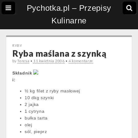
Pychotka.pl – Przepisy
Kulinarne
RYBY
Ryba maślana z szynką
by
Teresa
•
11 kwietnia 2006
•
4 komentarze
Składnik
i:
½ kg filet z ryby masłowej
10 dkg szynki
2 jajka
1 cytryna
bułka tarta
olej
sól, pieprz