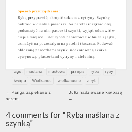
Sposób przyrządzenia:
Rybą przyprawić, skropić sokiem z cytryny. Szynkę
pokroić w cienkie paseczki. Na patelni rozgrzać olej,
podsmażyć na nim paseczki szynki, wyjąć, odsrawić w
ciepłe miejsce. Filet rybny panierować w bułce i jajku,
usmażyć na pozostałym na patelni tłuszczu. Podawać
obłożoną paseczkami szynki udekorowaną skórka
cytrynową, plasterkami cytryny i zieleniną.
Tags:
maślana
masłowa
przepis
ryba
ryby
święta
Wielkanoc
wielkanocne
z ryb
Post
← Panga zapiekana z
Bułki nadziewane kiełbasą
navigation
serem
→
4 comments for “
Ryba maślana z
szynką
”