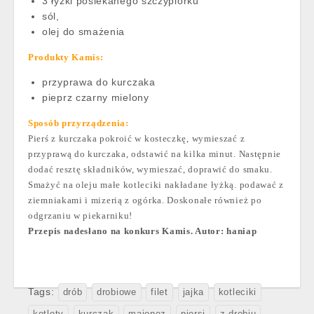
3 łyżki posiekanego szczypiorku
sól,
olej do smażenia
Produkty Kamis:
przyprawa do kurczaka
pieprz czarny mielony
Sposób przyrządzenia:
Pierś z kurczaka pokroić w kosteczkę, wymieszać z
przyprawą do kurczaka, odstawić na kilka minut. Następnie
dodać resztę składników, wymieszać, doprawić do smaku.
Smażyć na oleju małe kotleciki nakładane łyżką. podawać z
ziemniakami i mizerią z ogórka. Doskonałe również po
odgrzaniu w piekarniku!
Przepis nadesłano na konkurs Kamis. Autor: haniap
Tags:
drób
drobiowe
filet
jajka
kotleciki