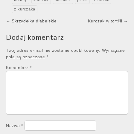
kotlety
kurczak
majonez
piersi
z drobiu
z kurczaka
Post
← Skrzydełka diabelskie
Kurczak w tortilli →
navigation
Dodaj komentarz
Twój adres e-mail nie zostanie opublikowany.
Wymagane
pola są oznaczone
*
Komentarz
*
Nazwa
*