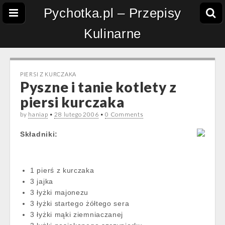
Pychotka.pl – Przepisy
Kulinarne
PIERSI Z KURCZAKA
Pyszne i tanie kotlety z
piersi kurczaka
by
haniap
•
28 lutego 2006
•
0 Comments
Składniki:
1 pierś z kurczaka
3 jajka
3 łyżki majonezu
3 łyżki startego żółtego sera
3 łyżki mąki ziemniaczanej