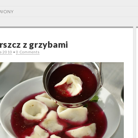
EWONY
szcz z grzybami
da 2010
•
0 Comments