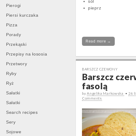
sól
Pierogi
pieprz
Piersi kurczaka
Pizza
Porady
Read more →
Przekąski
Przepisy na łososia
Przetwory
BARSZCZ CZEWONY
Ryby
Barszcz czer
Ryż
fasolą
Sałatki
by
Angelika Markowska
•
26 l
Comments
Sałatki
Search recipes
Sery
Sojowe