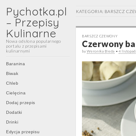
Pychotka.pl
KATEGORIA:
BARSZCZ CZ
– Przepisy
Kulinarne
BARSZCZ CZEWONY
Nowa odsłona popularnego
Czerwony bar
portalu z przepisami
kulinarnymi
by
Weronika Bieda
•
4 listopa
Main
Skip
Baranina
menu
to
Biwak
content
Chleb
Cielęcina
Dodaj przepis
Dodatki
Drinki
Edycja przepisu