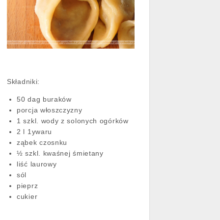
Składniki:
50 dag buraków
porcja włoszczyzny
1 szkl. wody z solonych ogórków
2 l 1ywaru
ząbek czosnku
½ szkl. kwaśnej śmietany
liść laurowy
sól
pieprz
cukier