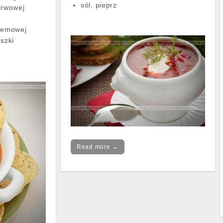
sól, pieprz
erwowej
kremowej
szki
Read more →