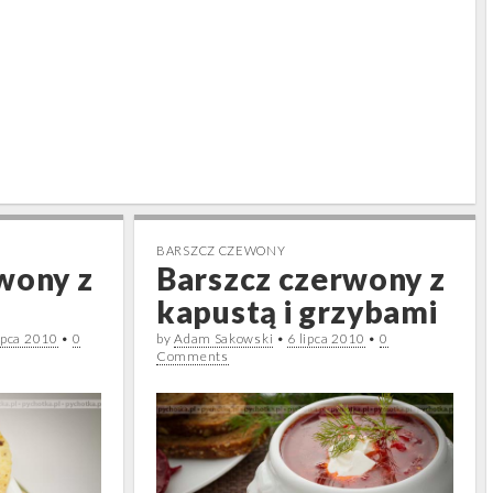
BARSZCZ CZEWONY
wony z
Barszcz czerwony z
kapustą i grzybami
ipca 2010
•
0
by
Adam Sakowski
•
6 lipca 2010
•
0
Comments