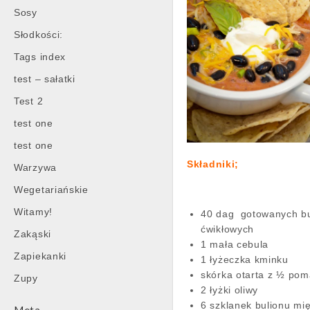
Sosy
Słodkości:
Tags index
test – sałatki
Test 2
test one
test one
Składniki;
Warzywa
Wegetariańskie
Witamy!
40 dag gotowanych b
ćwikłowych
Zakąski
1 mała cebula
Zapiekanki
1 łyżeczka kminku
skórka otarta z ½ po
Zupy
2 łyżki oliwy
6 szklanek bulionu mi