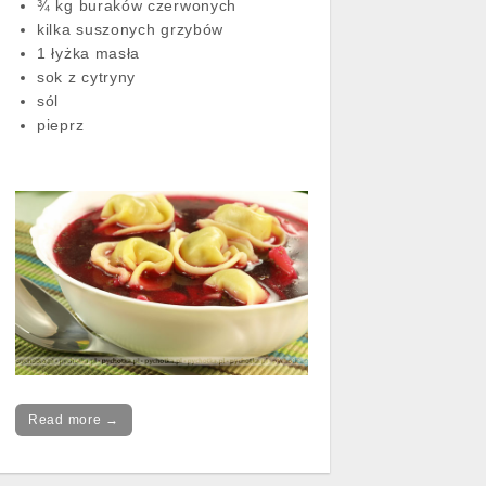
¾ kg buraków czerwonych
kilka suszonych grzybów
1 łyżka masła
sok z cytryny
sól
pieprz
Read more →