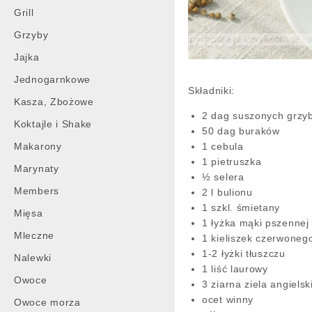
Grill
Grzyby
Jajka
Jednogarnkowe
Składniki:
Kasza, Zbożowe
2 dag suszonych grzy
Koktajle i Shake
50 dag buraków
Makarony
1 cebula
1 pietruszka
Marynaty
½ selera
Members
2 l bulionu
1 szkl. śmietany
Mięsa
1 łyżka mąki pszennej
Mleczne
1 kieliszek czerwoneg
1-2 łyżki tłuszczu
Nalewki
1 liść laurowy
Owoce
3 ziarna ziela angiels
ocet winny
Owoce morza