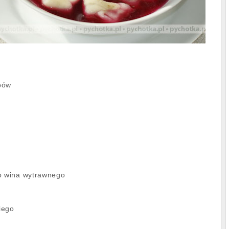
bów
o wina wytrawnego
kiego