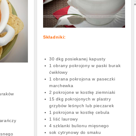
Składniki:
30 dkg posiekanej kapusty
1 obrany pokrojony w paski burak
ćwikłowy
1 obrana pokrojona w paseczki
marchewka
2 pokrojone w kostkę ziemniaki
uraków
15 dkg pokrojonych w plastry
grzybów leśnych lub pieczarek
1 pokrojona w kostkę cebula
1 liść laurowy
marańczy
4 szklanki bulionu mięsnego
sok cytrynowy do smaku
ęsnego