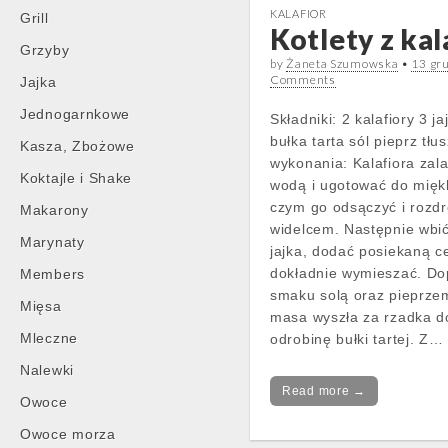
KALAFIOR
Grill
Kotlety z kal
Grzyby
by
Żaneta Szumowska
•
13 gr
Comments
Jajka
Jednogarnkowe
Składniki: 2 kalafiory 3 j
bułka tarta sól pieprz t
Kasza, Zbożowe
wykonania: Kalafiora zal
Koktajle i Shake
wodą i ugotować do mięk
czym go odsączyć i rozdr
Makarony
widelcem. Następnie wbi
Marynaty
jajka, dodać posiekaną c
dokładnie wymieszać. Do
Members
smaku solą oraz pieprze
Mięsa
masa wyszła za rzadka d
Mleczne
odrobinę bułki tartej. Z…
Nalewki
Read more →
Owoce
Owoce morza