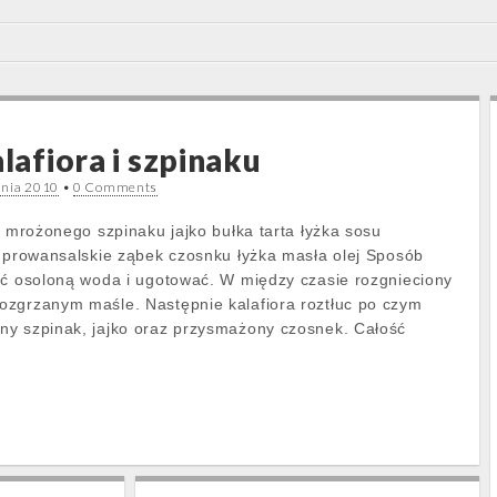
alafiora i szpinaku
dnia 2010
•
0 Comments
g mrożonego szpinaku jajko bułka tarta łyżka sosu
a prowansalskie ząbek czosnku łyżka masła olej Sposób
ać osoloną woda i ugotować. W między czasie rozgnieciony
ozgrzanym maśle. Następnie kalafiora roztłuc po czym
ny szpinak, jajko oraz przysmażony czosnek. Całość