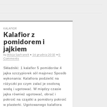
KALAFIOR
Kalafior z
pomidorem i
jajkiem
by
Alicja Szafranek
•
16 grudnia 2010
•
0
Comments
Składniki: 1 kalafior 5 pomidorów 4
jajka szczypiorek sól majonez Sposób
wykonania: Kalafiora podzielić na
różyczki po czym zalać je osoloną
wodą i ugotować. W między czasie
jajka również ugotować, obrać i
pokroić na cząstki a pomidory pokroić
w plasterki. Ugotowanego kalafiora