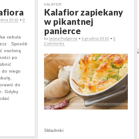
KALAFIOR
afiora
Kalafior zapiekany
w pikantnej
udnia 2010
•
0
panierce
ajka cebula
by
Iwona Podgórna
•
6 grudnia 2010
•
0
Comments
łuszcz Sposób
ać osoloną
kości po
obnić
ć do niego
ebulę,
prawić do
m. Gdyby
odać
Składniki: