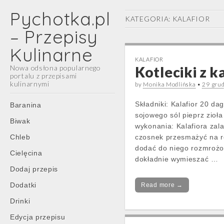
Pychotka.pl
KATEGORIA:
KALAFIOR
– Przepisy
Kulinarne
KALAFIOR
Nowa odsłona popularnego
Kotleciki z k
portalu z przepisami
kulinarnymi
by
Monika Modlińska
•
29 gru
Main
Skip
Składniki: Kalafior 20 da
Baranina
menu
to
sojowego sól pieprz zioł
Biwak
content
wykonania: Kalafiora zal
Chleb
czosnek przesmażyć na r
dodać do niego rozmrożo
Cielęcina
dokładnie wymieszać …
Dodaj przepis
Dodatki
Read more →
Drinki
Edycja przepisu