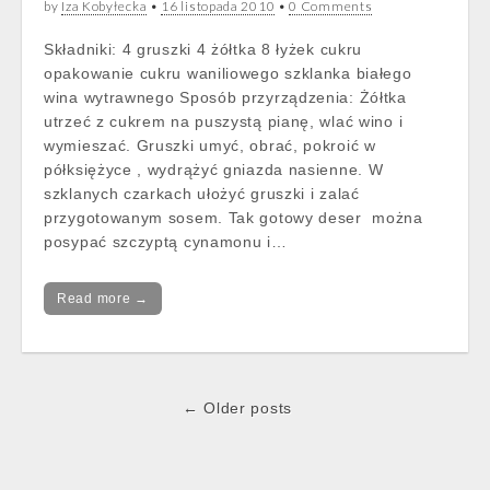
by
Iza Kobyłecka
•
16 listopada 2010
•
0 Comments
Składniki: 4 gruszki 4 żółtka 8 łyżek cukru
opakowanie cukru waniliowego szklanka białego
wina wytrawnego Sposób przyrządzenia: Żółtka
utrzeć z cukrem na puszystą pianę, wlać wino i
wymieszać. Gruszki umyć, obrać, pokroić w
półksiężyce , wydrążyć gniazda nasienne. W
szklanych czarkach ułożyć gruszki i zalać
przygotowanym sosem. Tak gotowy deser można
posypać szczyptą cynamonu i…
Read more →
Post
← Older posts
navigation