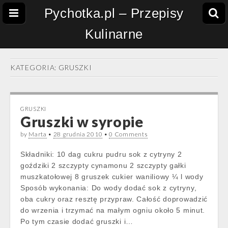
Pychotka.pl – Przepisy
Kulinarne
KATEGORIA:
GRUSZKI
GRUSZKI
Gruszki w syropie
by
Marta
•
28 grudnia 2010
•
0 Comments
Składniki: 10 dag cukru pudru sok z cytryny 2
goździki 2 szczypty cynamonu 2 szczypty gałki
muszkatołowej 8 gruszek cukier waniliowy ¼ l wody
Sposób wykonania: Do wody dodać sok z cytryny,
oba cukry oraz resztę przypraw. Całość doprowadzić
do wrzenia i trzymać na małym ogniu około 5 minut.
Po tym czasie dodać gruszki i…