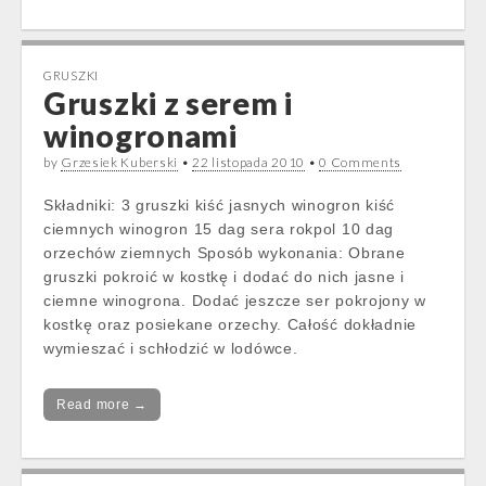
GRUSZKI
Gruszki z serem i
winogronami
by
Grzesiek Kuberski
•
22 listopada 2010
•
0 Comments
Składniki: 3 gruszki kiść jasnych winogron kiść
ciemnych winogron 15 dag sera rokpol 10 dag
orzechów ziemnych Sposób wykonania: Obrane
gruszki pokroić w kostkę i dodać do nich jasne i
ciemne winogrona. Dodać jeszcze ser pokrojony w
kostkę oraz posiekane orzechy. Całość dokładnie
wymieszać i schłodzić w lodówce.
Read more →