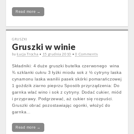
Read more →
GRUSZKI
Gruszki w winie
by
Łucja Trocha
•
15 grudnia 2010
•
0 Comments
Składniki: 4 duże gruszki butelka czerwonego wina
¾ szklanki cukru 3 łyżki miodu sok z ½ cytryny laska
cynamonu laska wanilii pasek skórki pomarańczowej
1 goździk ziarno pieprzu Sposób przyrządzenia: Do
garnka wlać wino i sok z cytryny. Dodać cukier, miód
i przyprawy. Podgrzewać, aż cukier się rozpuści.
Gruszki obrać pozostawiając ogonki, włożyć do
garnka…
Read more →