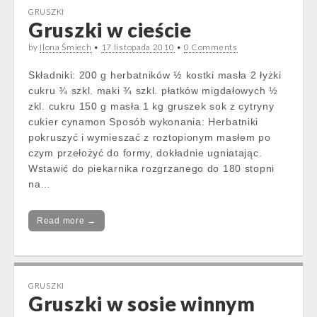
GRUSZKI
Gruszki w cieście
by
Ilona Śmiech
•
17 listopada 2010
•
0 Comments
Składniki: 200 g herbatników ½ kostki masła 2 łyżki
cukru ¾ szkl. maki ¾ szkl. płatków migdałowych ½
zkl. cukru 150 g masła 1 kg gruszek sok z cytryny
cukier cynamon Sposób wykonania: Herbatniki
pokruszyć i wymieszać z roztopionym masłem po
czym przełożyć do formy, dokładnie ugniatając.
Wstawić do piekarnika rozgrzanego do 180 stopni
na…
Read more →
GRUSZKI
Gruszki w sosie winnym