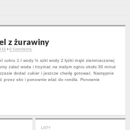
l z żurawiny
2013
•
0 Comments
kl cukru 1 l wody ½ szkl wody 2 łyżki mąki ziemniaczanej
iny zalać woda i trzymać na małym ogniu około 30 minut
czasie dodać cukier i jeszcze chwilę gotować. Następnie
eć przez sito i ponownie wlać do rondla. Ponownie
LISTY