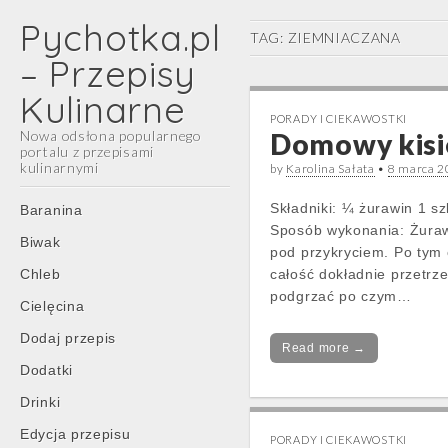
Pychotka.pl
TAG:
ZIEMNIACZANA
– Przepisy
Kulinarne
PORADY I CIEKAWOSTKI
Nowa odsłona popularnego
Domowy kisie
portalu z przepisami
kulinarnymi
by
Karolina Sałata
•
8 marca 
Main
Skip
Składniki: ¼ żurawin 1 sz
Baranina
menu
to
Sposób wykonania: Żuraw
Biwak
content
pod przykryciem. Po tym 
Chleb
całość dokładnie przetrz
podgrzać po czym…
Cielęcina
Dodaj przepis
Read more →
Dodatki
Drinki
Edycja przepisu
PORADY I CIEKAWOSTKI