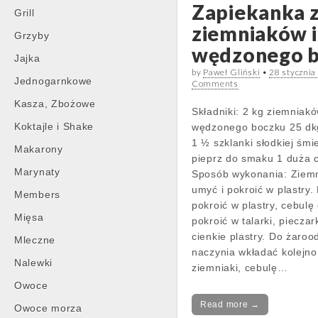
Zapiekanka 
Grill
ziemniaków i
Grzyby
wędzonego 
Jajka
by
Paweł Gliński
•
28 stycznia
Jednogarnkowe
Comments
Kasza, Zbożowe
Składniki: 2 kg ziemniak
Koktajle i Shake
wędzonego boczku 25 dk
1 ½ szklanki słodkiej śmi
Makarony
pieprz do smaku 1 duża 
Marynaty
Sposób wykonania: Ziemn
umyć i pokroić w plastry.
Members
pokroić w plastry, cebulę 
Mięsa
pokroić w talarki, pieczar
cienkie plastry. Do żaro
Mleczne
naczynia wkładać kolejno
Nalewki
ziemniaki, cebulę…
Owoce
Read more →
Owoce morza