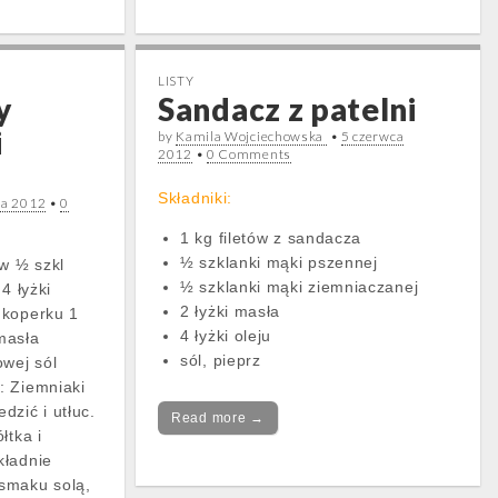
LISTY
y
Sandacz z patelni
i
by
Kamila Wojciechowska
•
5 czerwca
2012
•
0 Comments
Składniki:
ia 2012
•
0
1 kg filetów z sandacza
½ szklanki mąki pszennej
ów ½ szkl
½ szklanki mąki ziemniaczanej
4 łyżki
2 łyżki masła
 koperku 1
4 łyżki oleju
 masła
sól, pieprz
owej sól
: Ziemniaki
dzić i utłuc.
Read more →
łtka i
kładnie
smaku solą,