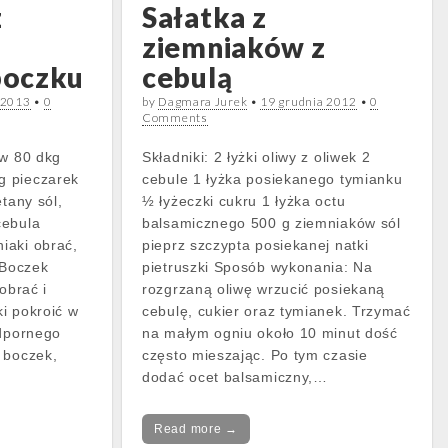
z
Sałatka z
ziemniaków z
boczku
cebulą
 2013
•
0
by
Dagmara Jurek
•
19 grudnia 2012
•
0
Comments
ów 80 dkg
Składniki: 2 łyżki oliwy z oliwek 2
g pieczarek
cebule 1 łyżka posiekanego tymianku
etany sól,
½ łyżeczki cukru 1 łyżka octu
cebula
balsamicznego 500 g ziemniaków sól
iaki obrać,
pieprz szczypta posiekanej natki
 Boczek
pietruszki Sposób wykonania: Na
obrać i
rozgrzaną oliwę wrzucić posiekaną
ki pokroić w
cebulę, cukier oraz tymianek. Trzymać
odpornego
na małym ogniu około 10 minut dość
 boczek,
często mieszając. Po tym czasie
dodać ocet balsamiczny,…
Read more →