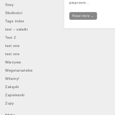
pieprzem…
Sosy
Słodkości:
Read more →
Tags index
test – sałatki
Test 2
Post
test one
navigation
test one
Warzywa
Wegetariańskie
Witamy!
Zakąski
Zapiekanki
Zupy