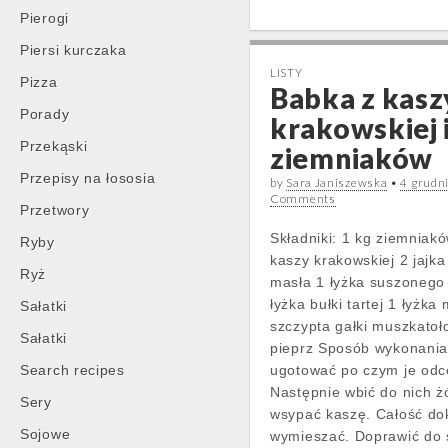
Pierogi
Piersi kurczaka
LISTY
Pizza
Babka z kasz
Porady
krakowskiej 
Przekąski
ziemniaków
Przepisy na łososia
by
Sara Janiszewska
•
4 grudn
Comments
Przetwory
Składniki: 1 kg ziemniak
Ryby
kaszy krakowskiej 2 jajka 
Ryż
masła 1 łyżka suszonego
łyżka bułki tartej 1 łyżka
Sałatki
szczypta gałki muszkatoł
Sałatki
pieprz Sposób wykonania
Search recipes
ugotować po czym je odce
Następnie wbić do nich żó
Sery
wsypać kaszę. Całość do
Sojowe
wymieszać. Doprawić do 