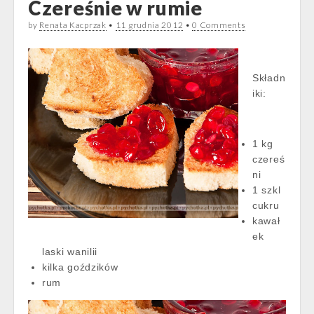
Czereśnie w rumie
by
Renata Kacprzak
•
11 grudnia 2012
•
0 Comments
Składn
iki:
1 kg
czereś
ni
1 szkl
cukru
kawał
ek
laski wanilii
kilka goździków
rum