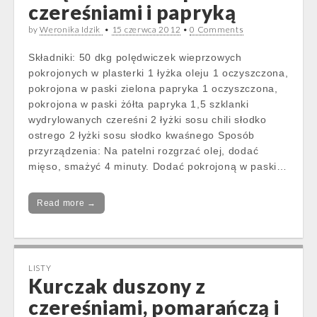
czereśniami i papryką
by
Weronika Idzik
•
15 czerwca 2012
•
0 Comments
Składniki: 50 dkg polędwiczek wieprzowych
pokrojonych w plasterki 1 łyżka oleju 1 oczyszczona,
pokrojona w paski zielona papryka 1 oczyszczona,
pokrojona w paski żółta papryka 1,5 szklanki
wydrylowanych czereśni 2 łyżki sosu chili słodko
ostrego 2 łyżki sosu słodko kwaśnego Sposób
przyrządzenia: Na patelni rozgrzać olej, dodać
mięso, smażyć 4 minuty. Dodać pokrojoną w paski…
Read more →
LISTY
Kurczak duszony z
czereśniami, pomarańczą i