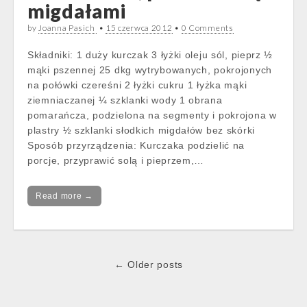
migdałami
by
Joanna Pasich
•
15 czerwca 2012
•
0 Comments
Składniki: 1 duży kurczak 3 łyżki oleju sól, pieprz ½
mąki pszennej 25 dkg wytrybowanych, pokrojonych
na połówki czereśni 2 łyżki cukru 1 łyżka mąki
ziemniaczanej ¼ szklanki wody 1 obrana
pomarańcza, podzielona na segmenty i pokrojona w
plastry ½ szklanki słodkich migdałów bez skórki
Sposób przyrządzenia: Kurczaka podzielić na
porcje, przyprawić solą i pieprzem,…
Read more →
Post
← Older posts
navigation