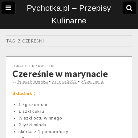
Pychotka.pl – Przepisy
Kulinarne
TAG:
Z CZEREŚNI
PORADY I CIEKAWOSTKI
Czereśnie w marynacie
by
Teresa Misiewicz
•
5 marca 2013
•
0 Comments
Składniki;
1 kg czereśni
1 szkl cukru
½ szkl octu winnego
2 łyżki miodu
skórka z 1 pomarańczy