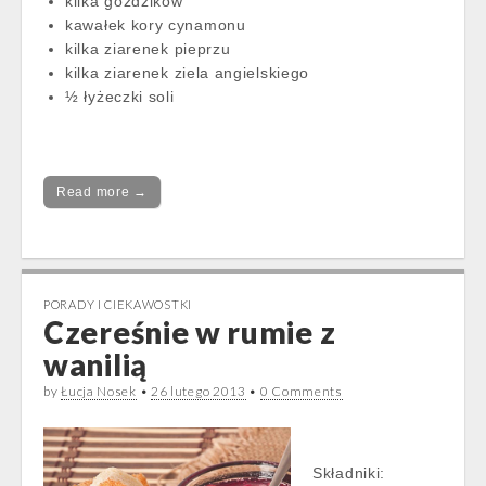
kilka goździków
kawałek kory cynamonu
kilka ziarenek pieprzu
kilka ziarenek ziela angielskiego
½ łyżeczki soli
Read more →
PORADY I CIEKAWOSTKI
Czereśnie w rumie z
wanilią
by
Łucja Nosek
•
26 lutego 2013
•
0 Comments
Składniki: