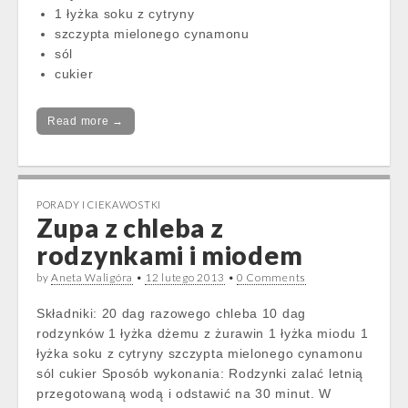
1 łyżka soku z cytryny
szczypta mielonego cynamonu
sól
cukier
Read more →
PORADY I CIEKAWOSTKI
Zupa z chleba z
rodzynkami i miodem
by
Aneta Waligóra
•
12 lutego 2013
•
0 Comments
Składniki: 20 dag razowego chleba 10 dag
rodzynków 1 łyżka dżemu z żurawin 1 łyżka miodu 1
łyżka soku z cytryny szczypta mielonego cynamonu
sól cukier Sposób wykonania: Rodzynki zalać letnią
przegotowaną wodą i odstawić na 30 minut. W