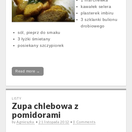
1 marchewka
kawałek selera
plasterek imbiru
3 szklanki bulionu
drobiowego
sól, pieprz do smaku
3 łyżki śmietany
posiekany szczypiorek
Read more →
LISTY
Zupa chlebowa z
pomidorami
by
Agnieszka
•
21 listopada 2012
•
0 Comments