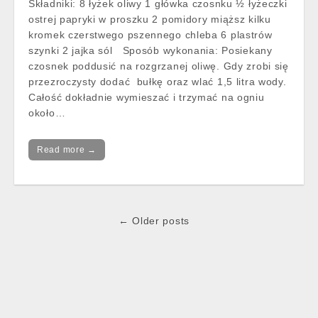
Składniki: 8 łyżek oliwy 1 główka czosnku ½ łyżeczki
ostrej papryki w proszku 2 pomidory miąższ kilku
kromek czerstwego pszennego chleba 6 plastrów
szynki 2 jajka sól Sposób wykonania: Posiekany
czosnek poddusić na rozgrzanej oliwę. Gdy zrobi się
przezroczysty dodać bułkę oraz wlać 1,5 litra wody.
Całość dokładnie wymieszać i trzymać na ogniu
około…
Read more →
Post
← Older posts
navigation