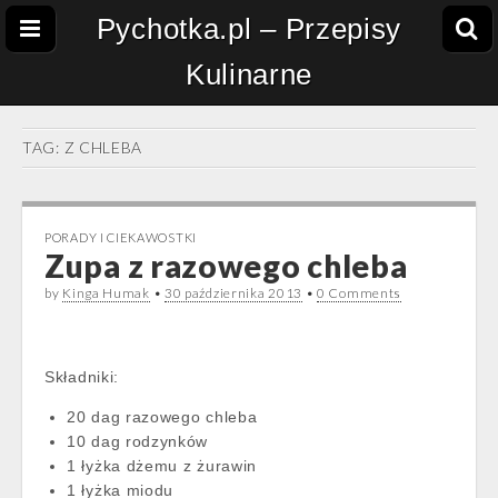
Pychotka.pl – Przepisy
Kulinarne
TAG:
Z CHLEBA
PORADY I CIEKAWOSTKI
Zupa z razowego chleba
by
Kinga Humak
•
30 października 2013
•
0 Comments
Składniki:
20 dag razowego chleba
10 dag rodzynków
1 łyżka dżemu z żurawin
1 łyżka miodu