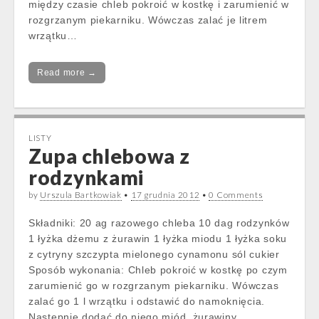
między czasie chleb pokroić w kostkę i zarumienić w
rozgrzanym piekarniku. Wówczas zalać je litrem
wrzątku…
Read more →
LISTY
Zupa chlebowa z
rodzynkami
by
Urszula Bartkowiak
•
17 grudnia 2012
•
0 Comments
Składniki: 20 ag razowego chleba 10 dag rodzynków
1 łyżka dżemu z żurawin 1 łyżka miodu 1 łyżka soku
z cytryny szczypta mielonego cynamonu sól cukier
Sposób wykonania: Chleb pokroić w kostkę po czym
zarumienić go w rozgrzanym piekarniku. Wówczas
zalać go 1 l wrzątku i odstawić do namoknięcia.
Następnie dodać do niego miód, żurawiny…