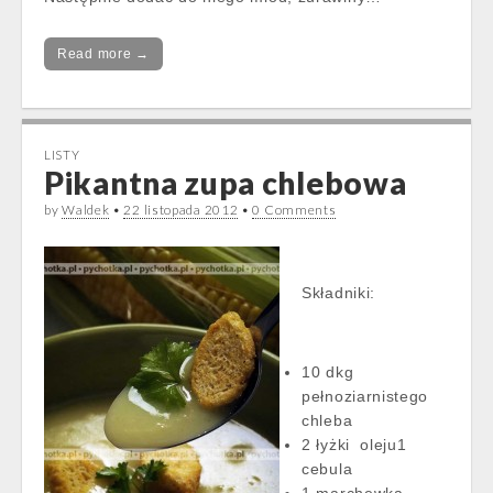
Read more →
LISTY
Pikantna zupa chlebowa
by
Waldek
•
22 listopada 2012
•
0 Comments
Składniki:
10 dkg
pełnoziarnistego
chleba
2 łyżki oleju1
cebula