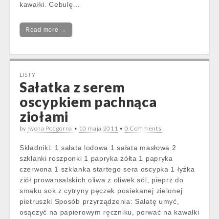
kawałki. Cebulę…
Read more →
LISTY
Sałatka z serem
oscypkiem pachnąca
ziołami
by
Iwona Podgórna
•
10 maja 2011
•
0 Comments
Składniki: 1 sałata lodowa 1 sałata masłowa 2
szklanki roszponki 1 papryka żółta 1 papryka
czerwona 1 szklanka startego sera oscypka 1 łyżka
ziół prowansalskich oliwa z oliwek sól, pieprz do
smaku sok z cytryny pęczek posiekanej zielonej
pietruszki Sposób przyrządzenia: Sałatę umyć,
osączyć na papierowym ręczniku, porwać na kawałki