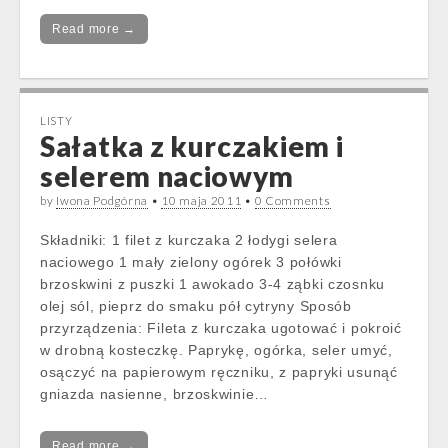
Read more →
LISTY
Sałatka z kurczakiem i
selerem naciowym
by
Iwona Podgórna
•
10 maja 2011
•
0 Comments
Składniki: 1 filet z kurczaka 2 łodygi selera
naciowego 1 mały zielony ogórek 3 połówki
brzoskwini z puszki 1 awokado 3-4 ząbki czosnku
olej sól, pieprz do smaku pół cytryny Sposób
przyrządzenia: Fileta z kurczaka ugotować i pokroić
w drobną kosteczkę. Paprykę, ogórka, seler umyć,
osączyć na papierowym ręczniku, z papryki usunąć
gniazda nasienne, brzoskwinie…
Read more →