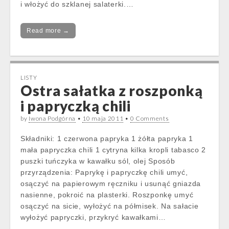
i włożyć do szklanej salaterki.…
Read more →
LISTY
Ostra sałatka z roszponką
i papryczką chili
by
Iwona Podgórna
•
10 maja 2011
•
0 Comments
Składniki: 1 czerwona papryka 1 żółta papryka 1
mała papryczka chili 1 cytryna kilka kropli tabasco 2
puszki tuńczyka w kawałku sól, olej Sposób
przyrządzenia: Paprykę i papryczkę chili umyć,
osączyć na papierowym ręczniku i usunąć gniazda
nasienne, pokroić na plasterki. Roszponkę umyć
osączyć na sicie, wyłożyć na półmisek. Na sałacie
wyłożyć papryczki, przykryć kawałkami…