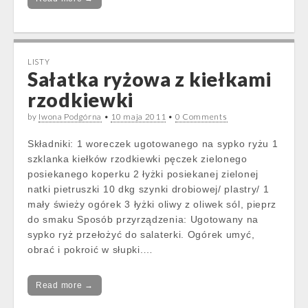
LISTY
Sałatka ryżowa z kiełkami
rzodkiewki
by
Iwona Podgórna
•
10 maja 2011
•
0 Comments
Składniki: 1 woreczek ugotowanego na sypko ryżu 1
szklanka kiełków rzodkiewki pęczek zielonego
posiekanego koperku 2 łyżki posiekanej zielonej
natki pietruszki 10 dkg szynki drobiowej/ plastry/ 1
mały świeży ogórek 3 łyżki oliwy z oliwek sól, pieprz
do smaku Sposób przyrządzenia: Ugotowany na
sypko ryż przełożyć do salaterki. Ogórek umyć,
obrać i pokroić w słupki.…
Read more →