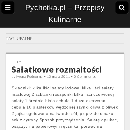
Pychotka.pl – Przepisy
Kulinarne
TAG:
UPALNE
LISTY
Sałatkowe rozmaitości
by
Iwona Podgórna
•
10 maja 2011
•
0 Comments
Składniki: kilka liści sałaty lodowej kilka liści sałaty
masłowej 2 szklanki roszponki kilka liści czerwonej
sałaty 1 średnia biała cebula 1 duża czerwona
cebula 10 plasterków wędzonej szynki oliwa z oliwek
2 jajka ugotowane na twardo sól, pieprz do smaku
sok z cytryny Sposób przyrządzenia: Sałatę opłukać,
osączyć na papierowym ręczniku, porwać na