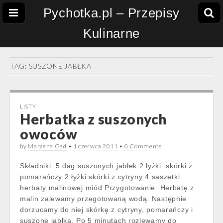
Pychotka.pl – Przepisy
Kulinarne
TAG:
SUSZONE JABŁKA
LISTY
Herbatka z suszonych
owoców
by
Marzena Gad
•
1 czerwca 2011
•
0 Comments
Składniki: 5 dag suszonych jabłek 2 łyżki skórki z
pomarańczy 2 łyżki skórki z cytryny 4 saszetki
herbaty malinowej miód Przygotowanie: Herbatę z
malin zalewamy przegotowaną wodą. Następnie
dorzucamy do niej skórkę z cytryny, pomarańczy i
suszone jabłka. Po 5 minutach rozlewamy do