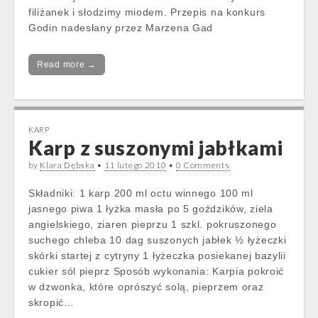
filiżanek i słodzimy miodem. Przepis na konkurs
Godin nadesłany przez Marzena Gad
Read more →
KARP
Karp z suszonymi jabłkami
by
Klara Dębska
•
11 lutego 2010
•
0 Comments
Składniki: 1 karp 200 ml octu winnego 100 ml
jasnego piwa 1 łyżka masła po 5 goździków, ziela
angielskiego, ziaren pieprzu 1 szkl. pokruszonego
suchego chleba 10 dag suszonych jabłek ½ łyżeczki
skórki startej z cytryny 1 łyżeczka posiekanej bazylii
cukier sól pieprz Sposób wykonania: Karpia pokroić
w dzwonka, które oprószyć solą, pieprzem oraz
skropić…