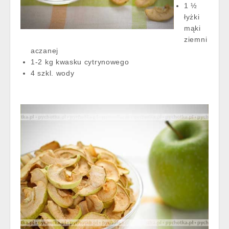
1 ½
łyżki
mąki
ziemni
aczanej
1-2 kg kwasku cytrynowego
4 szkl. wody