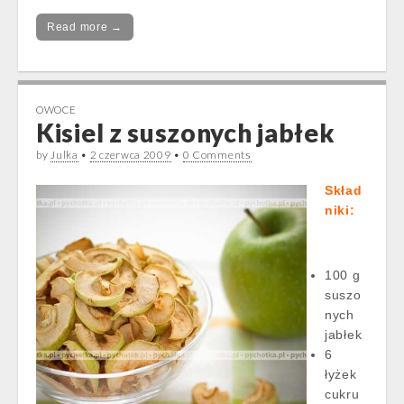
Read more →
OWOCE
Kisiel z suszonych jabłek
by
Julka
•
2 czerwca 2009
•
0 Comments
Skład
niki:
100 g
suszo
nych
jabłek
6
łyżek
cukru