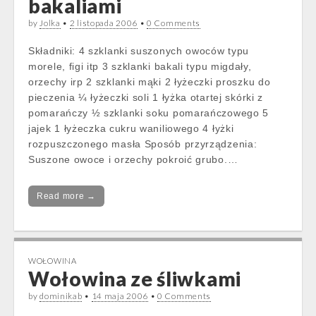
bakaliami
by
Jolka
•
2 listopada 2006
•
0 Comments
Składniki: 4 szklanki suszonych owoców typu
morele, figi itp 3 szklanki bakali typu migdały,
orzechy irp 2 szklanki mąki 2 łyżeczki proszku do
pieczenia ¼ łyżeczki soli 1 łyżka otartej skórki z
pomarańczy ½ szklanki soku pomarańczowego 5
jajek 1 łyżeczka cukru waniliowego 4 łyżki
rozpuszczonego masła Sposób przyrządzenia:
Suszone owoce i orzechy pokroić grubo.…
Read more →
WOŁOWINA
Wołowina ze śliwkami
by
dominikab
•
14 maja 2006
•
0 Comments