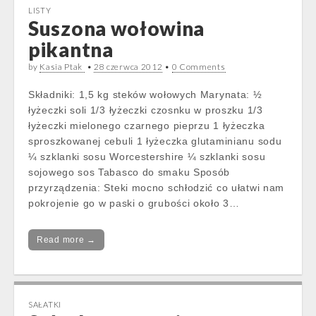
LISTY
Suszona wołowina
pikantna
by
Kasia Ptak
•
28 czerwca 2012
•
0 Comments
Składniki: 1,5 kg steków wołowych Marynata: ½
łyżeczki soli 1/3 łyżeczki czosnku w proszku 1/3
łyżeczki mielonego czarnego pieprzu 1 łyżeczka
sproszkowanej cebuli 1 łyżeczka glutaminianu sodu
¼ szklanki sosu Worcestershire ¼ szklanki sosu
sojowego sos Tabasco do smaku Sposób
przyrządzenia: Steki mocno schłodzić co ułatwi nam
pokrojenie go w paski o grubości około 3…
Read more →
SAŁATKI