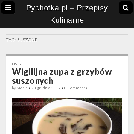
Pychotka.pl – Przepisy
Kulinarne
TAG:
SUSZONE
LISTY
Wigilijna zupa z grzybów
suszonych
by
Monia
•
20 grudnia 2017
•
0 Comments