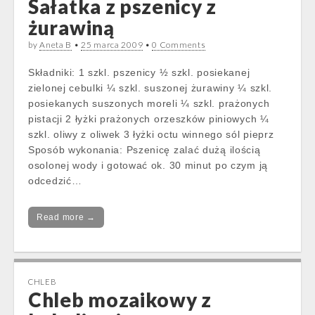
Sałatka z pszenicy z
żurawiną
by
Aneta B
•
25 marca 2009
•
0 Comments
Składniki: 1 szkl. pszenicy ½ szkl. posiekanej
zielonej cebulki ¼ szkl. suszonej żurawiny ¼ szkl.
posiekanych suszonych moreli ¼ szkl. prażonych
pistacji 2 łyżki prażonych orzeszków piniowych ¼
szkl. oliwy z oliwek 3 łyżki octu winnego sól pieprz
Sposób wykonania: Pszenicę zalać dużą ilością
osolonej wody i gotować ok. 30 minut po czym ją
odcedzić…
Read more →
CHLEB
Chleb mozaikowy z