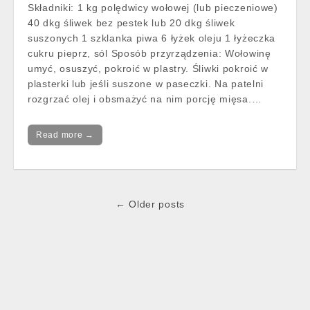
Składniki: 1 kg polędwicy wołowej (lub pieczeniowe)
40 dkg śliwek bez pestek lub 20 dkg śliwek
suszonych 1 szklanka piwa 6 łyżek oleju 1 łyżeczka
cukru pieprz, sól Sposób przyrządzenia: Wołowinę
umyć, osuszyć, pokroić w plastry. Śliwki pokroić w
plasterki lub jeśli suszone w paseczki. Na patelni
rozgrzać olej i obsmażyć na nim porcję mięsa.…
Read more →
Post
← Older posts
navigation