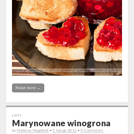
Read more →
LISTY
Marynowane winogrona
by
Malwina Magdziak
•
3 lutego 2012
•
0 Comments