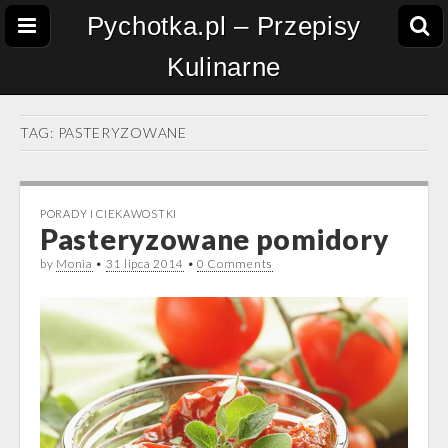
Pychotka.pl – Przepisy
Kulinarne
TAG:
PASTERYZOWANE
PORADY I CIEKAWOSTKI
Pasteryzowane pomidory
by
Monia
•
31 lipca 2014
•
0 Comments