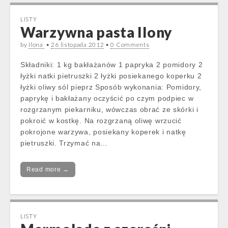
LISTY
Warzywna pasta Ilony
by
Ilona
•
26 listopada 2012
•
0 Comments
Składniki: 1 kg bakłażanów 1 papryka 2 pomidory 2
łyżki natki pietruszki 2 łyżki posiekanego koperku 2
łyżki oliwy sól pieprz Sposób wykonania: Pomidory,
paprykę i bakłażany oczyścić po czym podpiec w
rozgrzanym piekarniku, wówczas obrać ze skórki i
pokroić w kostkę. Na rozgrzaną oliwę wrzucić
pokrojone warzywa, posiekany koperek i natkę
pietruszki. Trzymać na…
Read more →
LISTY