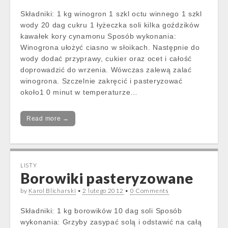
Składniki: 1 kg winogron 1 szkl octu winnego 1 szkl
wody 20 dag cukru 1 łyżeczka soli kilka goździków
kawałek kory cynamonu Sposób wykonania:
Winogrona ułożyć ciasno w słoikach. Następnie do
wody dodać przyprawy, cukier oraz ocet i całość
doprowadzić do wrzenia. Wówczas zalewą zalać
winogrona. Szczelnie zakręcić i pasteryzować
około1 0 minut w temperaturze…
Read more →
LISTY
Borowiki pasteryzowane
by
Karol Blicharski
•
2 lutego 2012
•
0 Comments
Składniki: 1 kg borowików 10 dag soli Sposób
wykonania: Grzyby zasypać solą i odstawić na całą