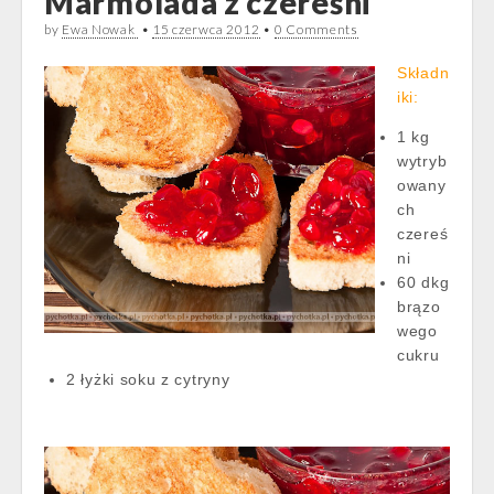
Marmolada z czereśni
by
Ewa Nowak
•
15 czerwca 2012
•
0 Comments
Składn
iki:
1 kg
wytryb
owany
ch
czereś
ni
60 dkg
brązo
wego
cukru
2 łyżki soku z cytryny