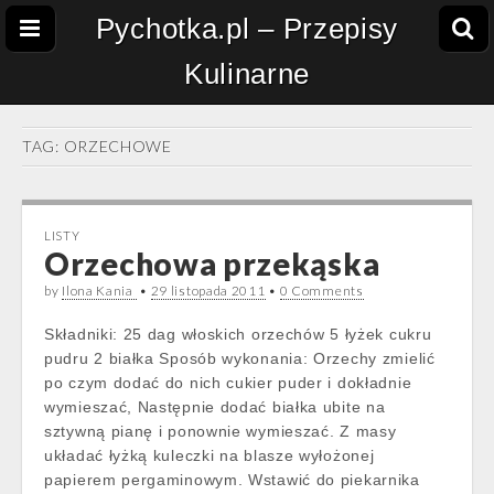
Pychotka.pl – Przepisy
Kulinarne
TAG:
ORZECHOWE
LISTY
Orzechowa przekąska
by
Ilona Kania
•
29 listopada 2011
•
0 Comments
Składniki: 25 dag włoskich orzechów 5 łyżek cukru
pudru 2 białka Sposób wykonania: Orzechy zmielić
po czym dodać do nich cukier puder i dokładnie
wymieszać, Następnie dodać białka ubite na
sztywną pianę i ponownie wymieszać. Z masy
układać łyżką kuleczki na blasze wyłożonej
papierem pergaminowym. Wstawić do piekarnika