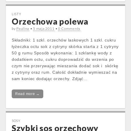
LISTY
Orzechowa polewa
by
Paulina
•
5 maja 2011
•
0 Comments
Składniki: 1 szkl. orzechów laskowych 1 szkl. cukru
łyżeczka octu sok z cytryny skórka starta z 1 cytryny
50 g rumu Sposób wykonania: 1 szklankę wody z
dodatkiem octu, cukru doprowadzić do wrzenia po
czym nie przerywając mieszania dodać sok i skórkę
z cytryny oraz rum. Całość dokładnie wymieszać na
sam koniec dodając orzechy. Zdjąć…
Read more →
SOSY
Szybki sos orzechowy