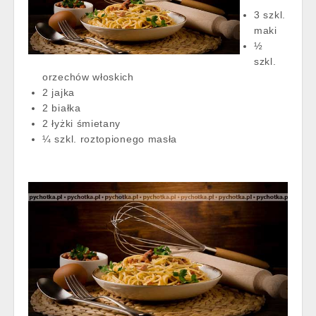
3 szkl.
maki
½
szkl.
orzechów włoskich
2 jajka
2 białka
2 łyżki śmietany
¼ szkl. roztopionego masła