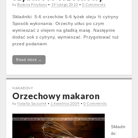
by
Bożena Przybysz
•
19 lutego 2010
•
0 Comments
Składniki: 5-6 orzechów 5-6 łyżek oleju ½ cytryny
Sposób wykonania: Orzechy utłuc po czym
wymieszać z olejem na gładką masę. Następnie
dodać sok z cytryny, wymieszać. Przygotować tuż
przed podaniem.
Read more →
MAKARONY
Orzechowy makaron
by
Natalia Szczurek
•
1 kwietnia 2009
•
0 Comments
Składn
iki: