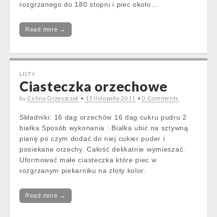
rozgrzanego do 180 stopni i piec około…
Read more →
LISTY
Ciasteczka orzechowe
by
Celina Grzeszczak
•
15 listopada 2011
•
0 Comments
Składniki: 16 dag orzechów 16 dag cukru pudru 2
białka Sposób wykonania : Białka ubić na sztywną
pianę po czym dodać do niej cukier puder i
posiekane orzechy. Całość delikatnie wymieszać.
Uformować małe ciasteczka które piec w
rozgrzanym piekarniku na złoty kolor.
Read more →