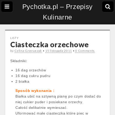
Pychotka.pl – Przepisy
Kulinarne
LISTY
Ciasteczka orzechowe
by
Celina Grzeszczak
•
15 listopada 2011
•
0 Comments
Składniki:
16 dag orzechów
16 dag cukru pudru
2 białka
Sposób wykonania :
Białka ubić na sztywną pianę po czym dodać do
niej cukier puder i posiekane orzechy.
Całość delikatnie wymieszać.
Uformować małe ciasteczka które piec w