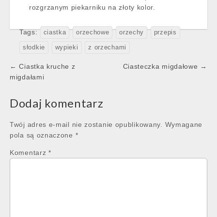
rozgrzanym piekarniku na złoty kolor.
Tags:
ciastka
orzechowe
orzechy
przepis
słodkie
wypieki
z orzechami
Post
← Ciastka kruche z
Ciasteczka migdałowe →
navigation
migdałami
Dodaj komentarz
Twój adres e-mail nie zostanie opublikowany.
Wymagane
pola są oznaczone
*
Komentarz
*