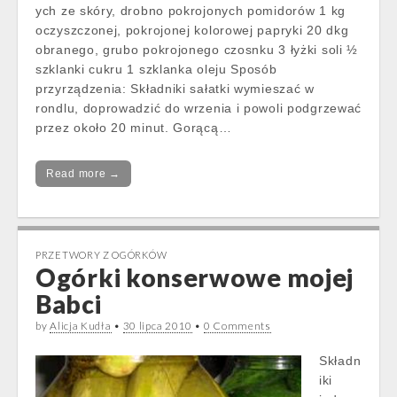
ych ze skóry, drobno pokrojonych pomidorów 1 kg
oczyszczonej, pokrojonej kolorowej papryki 20 dkg
obranego, grubo pokrojonego czosnku 3 łyżki soli ½
szklanki cukru 1 szklanka oleju Sposób
przyrządzenia: Składniki sałatki wymieszać w
rondlu, doprowadzić do wrzenia i powoli podgrzewać
przez około 20 minut. Gorącą…
Read more →
PRZETWORY Z OGÓRKÓW
Ogórki konserwowe mojej
Babci
by
Alicja Kudła
•
30 lipca 2010
•
0 Comments
Składn
iki