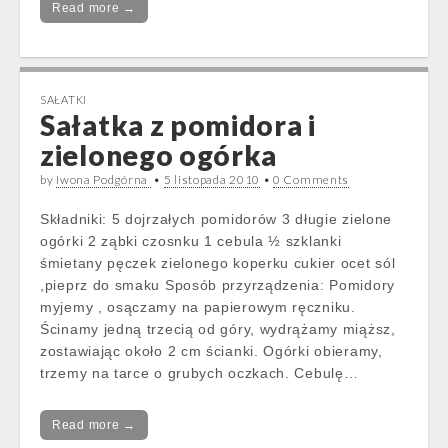
Read more →
SAŁATKI
Sałatka z pomidora i
zielonego ogórka
by
Iwona Podgórna
•
5 listopada 2010
•
0 Comments
Składniki: 5 dojrzałych pomidorów 3 długie zielone
ogórki 2 ząbki czosnku 1 cebula ½ szklanki
śmietany pęczek zielonego koperku cukier ocet sól
,pieprz do smaku Sposób przyrządzenia: Pomidory
myjemy , osączamy na papierowym ręczniku.
Ścinamy jedną trzecią od góry, wydrążamy miąższ,
zostawiając około 2 cm ścianki. Ogórki obieramy,
trzemy na tarce o grubych oczkach. Cebulę…
Read more →