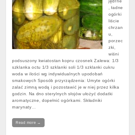
jędrne
, ładne
ogórki
liście
chrzan
u,
porzec
zki,
wiśni
podsuszony kwiatostan kopru czosnek Zalewa: 1/3
szklanka octu 1/3 szklanki soli 1/3 szklanki cukru
woda w ilości wg indywidualnych upodobań
smakowych Sposób przyrządzenia: Umyte ogórki
zalać zimną wodą i pozostawić je w niej przez kilka
godzin. Na dno sterylnych słojów ułożyć dodatki
aromatyczne, dopełnić ogórkami. Składniki
marynaty…
Read more →