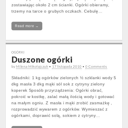
zostawiając około 2 cm ścianki. Ogórki obieramy,
trzemy na tarce o grubych oczkach. Cebulę…
Read more →
OGÓRKI
Duszone ogórki
by
Milena Mikołajczuk
•
17 listopada 2010
•
0 Comments
Składniki: 1 kg ogórków zielonych ½ szklanki wody 5
dkg masła 3 dkg mąki sól sok z cytryny zielony
koperek Sposób przyrządzenia: Ogórki obrać,
pokroić w kostkę, zalać małą ilością wody i gotować
na małym ogniu. Z masła i mąki zrobić zasmażkę ,
rozprowadzić wywarem z ogórków. Wymieszać z
ogórkami, doprawić solą, sokiem z cytryny…