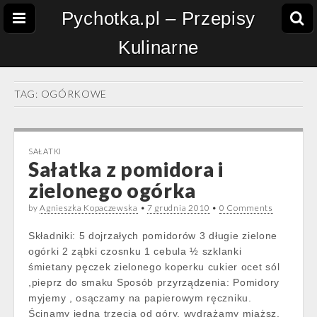
Pychotka.pl – Przepisy
Kulinarne
TAG:
OGÓRKOWE
SAŁATKI
Sałatka z pomidora i
zielonego ogórka
by
Agnieszka Kopaczewska
•
7 grudnia 2010
•
0 Comments
Składniki: 5 dojrzałych pomidorów 3 długie zielone
ogórki 2 ząbki czosnku 1 cebula ½ szklanki
śmietany pęczek zielonego koperku cukier ocet sól
,pieprz do smaku Sposób przyrządzenia: Pomidory
myjemy , osączamy na papierowym ręczniku.
Ścinamy jedną trzecią od góry, wydrążamy miąższ,