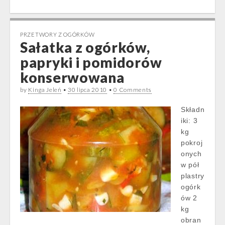
PRZETWORY Z OGÓRKÓW
Sałatka z ogórków,
papryki i pomidorów
konserwowana
by
Kinga Jeleń
•
30 lipca 2010
•
0 Comments
Składn
iki: 3
kg
pokroj
onych
w pół
plastry
ogórk
ów 2
kg
obran