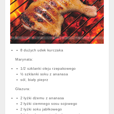
8 dużych udek kurczaka
Marynata:
1/2 szklanki oleju rzepakowego
½ szklanki soku z ananasa
sól, biały pieprz
Glazura:
2 łyżki dżemu z ananasa
2 łyżki ciemnego sosu sojowego
2 łyżki soku jabłkowego