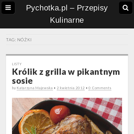
Pychotka.pl – Przepisy
Kulinarne
TAG:
NÓŻKI
LISTY
Królik z grilla w pikantnym
sosie
by
Katarzyna Majewska
•
2 kwietnia 2012
•
0 Comments