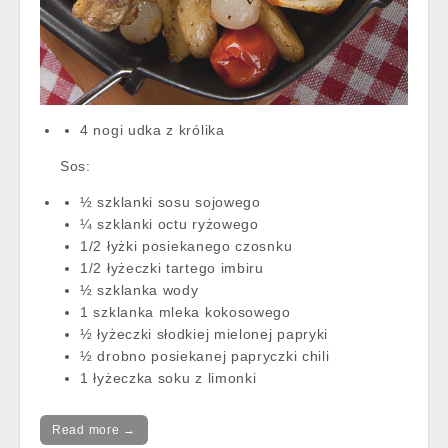
4 nogi udka z królika
Sos:
½ szklanki sosu sojowego
¼ szklanki octu ryżowego
1/2 łyżki posiekanego czosnku
1/2 łyżeczki tartego imbiru
½ szklanka wody
1 szklanka mleka kokosowego
½ łyżeczki słodkiej mielonej papryki
½ drobno posiekanej papryczki chili
1 łyżeczka soku z limonki
Read more →