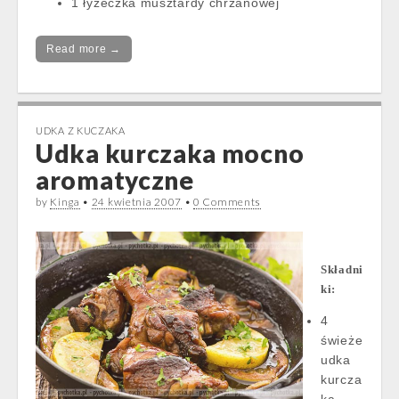
1 łyżeczka musztardy chrzanowej
Read more →
UDKA Z KUCZAKA
Udka kurczaka mocno
aromatyczne
by
Kinga
•
24 kwietnia 2007
•
0 Comments
Składni
ki:
4
świeże
udka
kurcza