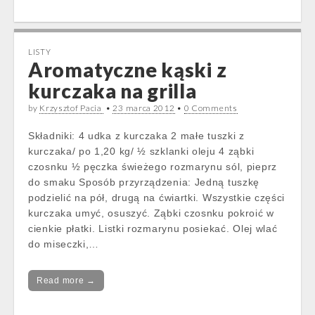
LISTY
Aromatyczne kąski z
kurczaka na grilla
by
Krzysztof Pacia
•
23 marca 2012
•
0 Comments
Składniki: 4 udka z kurczaka 2 małe tuszki z
kurczaka/ po 1,20 kg/ ½ szklanki oleju 4 ząbki
czosnku ½ pęczka świeżego rozmarynu sól, pieprz
do smaku Sposób przyrządzenia: Jedną tuszkę
podzielić na pół, drugą na ćwiartki. Wszystkie części
kurczaka umyć, osuszyć. Ząbki czosnku pokroić w
cienkie płatki. Listki rozmarynu posiekać. Olej wlać
do miseczki,…
Read more →