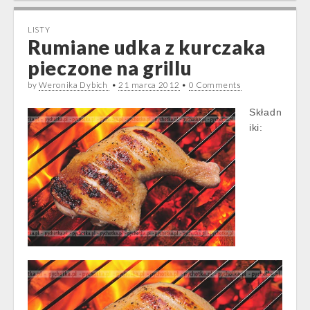
LISTY
Rumiane udka z kurczaka
pieczone na grillu
by
Weronika Dybich
•
21 marca 2012
•
0 Comments
Składn
iki: