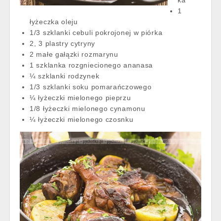
ka
1
łyżeczka oleju
1/3 szklanki cebuli pokrojonej w piórka
2, 3 plastry cytryny
2 małe gałązki rozmarynu
1 szklanka rozgniecionego ananasa
¼ szklanki rodzynek
1/3 szklanki soku pomarańczowego
¼ łyżeczki mielonego pieprzu
1/8 łyżeczki mielonego cynamonu
¼ łyżeczki mielonego czosnku