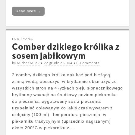
Read more →
DZICZYZNA
Comber dzikiego królika z
sosem jabłkowym
by
Michał Milak
•
22 grudnia 2004
•
0 Comments
2 combry dzikiego królika opłukać pod bieżącą
zimną wodą, obsuszyć, w brytfannie obsmażyć ze
wszystkich stron na 4 łyżkach oleju słonecznikowego
brytfannę wsunąć na środkowy poziom piekarnika
do pieczenia, wygotowany sos z pieczenia
uzupełniać dolewanym co jakiś czas wywarem z
cielęciny (100 ml). Temperatura pieczenia: w
piekarniku tradycyjnym (uprzednio nagrzanym)
około 200°C w piekarniku z…