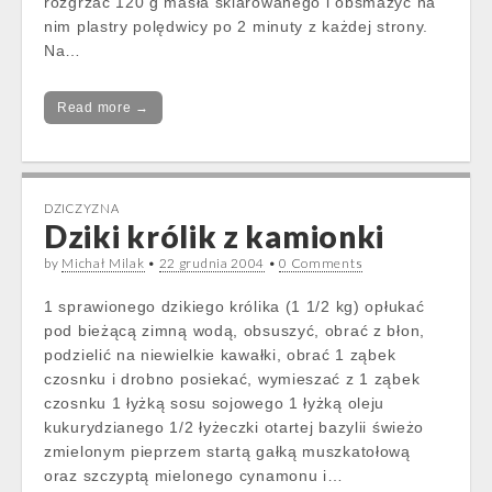
rozgrzać 120 g masła sklarowanego i obsmażyć na
nim plastry polędwicy po 2 minuty z każdej strony.
Na…
Read more →
DZICZYZNA
Dziki królik z kamionki
by
Michał Milak
•
22 grudnia 2004
•
0 Comments
1 sprawionego dzikiego królika (1 1/2 kg) opłukać
pod bieżącą zimną wodą, obsuszyć, obrać z błon,
podzielić na niewielkie kawałki, obrać 1 ząbek
czosnku i drobno posiekać, wymieszać z 1 ząbek
czosnku 1 łyżką sosu sojowego 1 łyżką oleju
kukurydzianego 1/2 łyżeczki otartej bazylii świeżo
zmielonym pieprzem startą gałką muszkatołową
oraz szczyptą mielonego cynamonu i…