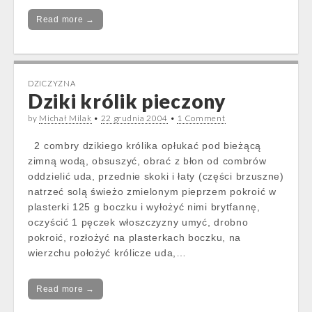
Read more →
DZICZYZNA
Dziki królik pieczony
by
Michał Milak
•
22 grudnia 2004
•
1 Comment
2 combry dzikiego królika opłukać pod bieżącą
zimną wodą, obsuszyć, obrać z błon od combrów
oddzielić uda, przednie skoki i łaty (części brzuszne)
natrzeć solą świeżo zmielonym pieprzem pokroić w
plasterki 125 g boczku i wyłożyć nimi brytfannę,
oczyścić 1 pęczek włoszczyzny umyć, drobno
pokroić, rozłożyć na plasterkach boczku, na
wierzchu położyć królicze uda,…
Read more →