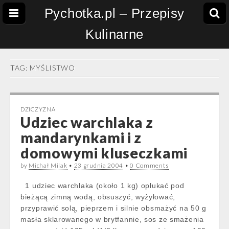
Pychotka.pl – Przepisy
Kulinarne
TAG:
MYŚLISTWO
DZICZYZNA
Udziec warchlaka z
mandarynkami i z
domowymi kluseczkami
by
Michał Milak
•
23 grudnia 2004
•
0 Comments
1 udziec warchlaka (około 1 kg) opłukać pod
bieżącą zimną wodą, obsuszyć, wyżyłować,
przyprawić solą, pieprzem i silnie obsmażyć na 50 g
masła sklarowanego w brytfannie, sos ze smażenia