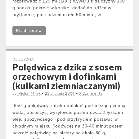
rozprowadzić 125 ml (1/8 l) wywaru z dziczyzny 100
g boczku pokroić w kostkę, dodać do udźca w
brytfannie, piec udziec około 50 minut, w…
Read more →
DZICZYZNA
Polędwica z dzika z sosem
orzechowym i dofinkami
(kulkami ziemniaczanymi)
by
Michał Milak
•
23 grudnia 2004
•
0 Comments
650 g polędwicy z dzika opłukać pod bieżącą zimną
wodą, obsuszyć, wyżyłować posmarować 2 łyżkami
oleju spożywczego i pod przykryciem postawić w
chłodnym miejscu (lodówce) na 30-40 minut potem
pokroić polędwicę na plastry po około 80 g,