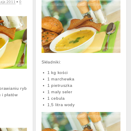
aja 2011
•
0
Składniki:
1 kg kości
1 marchewka
1 pietruszka
prawianiu ryb
1 mały seler
 i płatów
1 cebula
1,5 litra wody