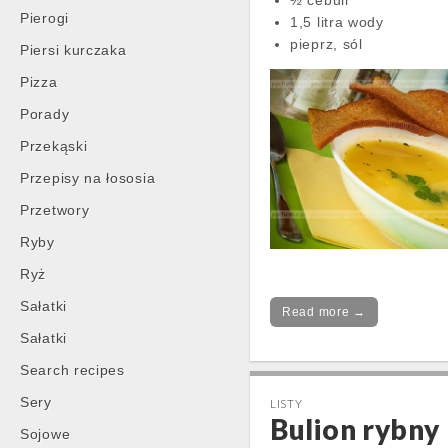
½ cebuli
Pierogi
1,5 litra wody
pieprz, sól
Piersi kurczaka
Pizza
Porady
Przekąski
Przepisy na łososia
Przetwory
Ryby
Ryż
Sałatki
Read more →
Sałatki
Search recipes
Sery
LISTY
Bulion rybny
Sojowe