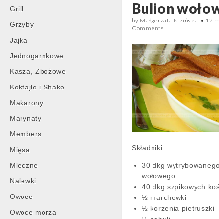
Bulion woło
Grill
by
Małgorzata Nizińska
•
12 m
Grzyby
Comments
Jajka
Jednogarnkowe
Kasza, Zbożowe
Koktajle i Shake
Makarony
Marynaty
Members
Składniki:
Mięsa
Mleczne
30 dkg wytrybowaneg
wołowego
Nalewki
40 dkg szpikowych ko
Owoce
½ marchewki
½ korzenia pietruszki
Owoce morza