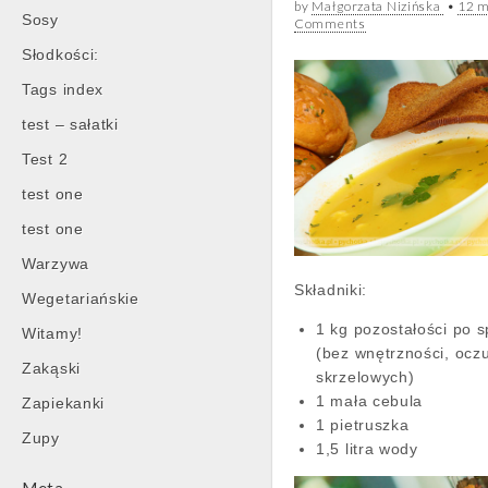
by
Małgorzata Nizińska
•
12 m
Sosy
Comments
Słodkości:
Tags index
test – sałatki
Test 2
test one
test one
Warzywa
Składniki:
Wegetariańskie
1 kg pozostałości po s
Witamy!
(bez wnętrzności, oczu
Zakąski
skrzelowych)
1 mała cebula
Zapiekanki
1 pietruszka
Zupy
1,5 litra wody