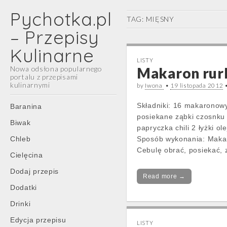
Pychotka.pl
TAG:
MIĘSNY
– Przepisy
Kulinarne
LISTY
Nowa odsłona popularnego
Makaron rurk
portalu z przepisami
kulinarnymi
by
Iwona
•
19 listopada 2012
Main
Skip
Składniki: 16 makaronow
Baranina
menu
to
posiekane ząbki czosnku
Biwak
content
papryczka chili 2 łyżki o
Chleb
Sposób wykonania: Makar
Cebulę obrać, posiekać, 
Cielęcina
Dodaj przepis
Read more →
Dodatki
Drinki
Edycja przepisu
LISTY