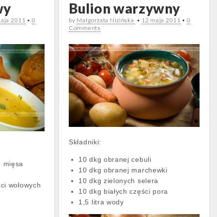
wy
Bulion warzywny
aja 2011
•
0
by
Małgorzata Nizińska
•
12 maja 2011
•
0
Comments
Składniki:
10 dkg obranej cebuli
o mięsa
10 dkg obranej marchewki
10 dkg zielonych selera
ści wołowych
10 dkg białych części pora
1,5 litra wody