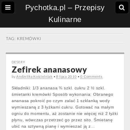
Pychotka.pl – Przepisy
Kulinarne
TAG:
KREMÓWKI
DESERY
Zefirek ananasowy
by
Andżelika Kościelniak
•
8 lipca 2010
•
0 Comments
Składniki: 1/3 ananasa ¾ szkl. cukru 2 ½ szkl.
śmietanki kremówki Sposób wykonania: Obranego
ananasa pokroić po czym zalać 1 szklanką wody
wymieszaną z 3 łyżkami cukru. Gotować na małym
ogniu do momentu, aż zostanie nie więcej niż 2 łyżki
płynu, wówczas przetrzeć go przez sito. Śmietanę
ubić na sztywną pianę i wymieszać ją z…