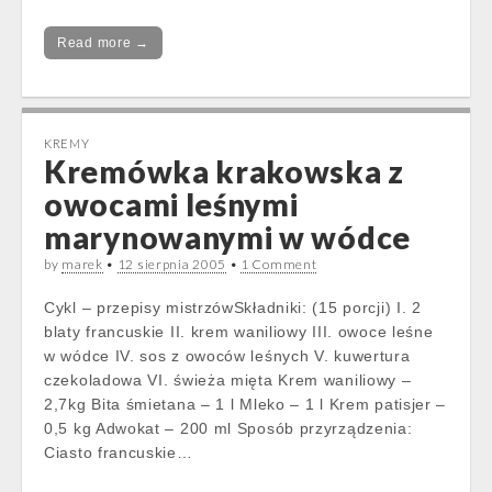
Read more →
KREMY
Kremówka krakowska z
owocami leśnymi
marynowanymi w wódce
by
marek
•
12 sierpnia 2005
•
1 Comment
Cykl – przepisy mistrzówSkładniki: (15 porcji) I. 2
blaty francuskie II. krem waniliowy III. owoce leśne
w wódce IV. sos z owoców leśnych V. kuwertura
czekoladowa VI. świeża mięta Krem waniliowy –
2,7kg Bita śmietana – 1 l Mleko – 1 l Krem patisjer –
0,5 kg Adwokat – 200 ml Sposób przyrządzenia:
Ciasto francuskie…