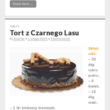
Read more →
TORTY
Tort z Czarnego Lasu
by
Anerite
•
1 lutego 2005
•
3 komentarze
Skład
niki:
– 30
dkg
cukru
pudru,
– 6
białek,
– 15
dkg
maki,
– 1 litr śmietany kremówki,