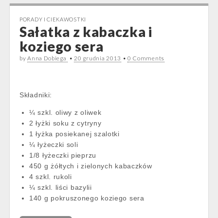
PORADY I CIEKAWOSTKI
Sałatka z kabaczka i
koziego sera
by
Anna Dobiega
•
20 grudnia 2013
•
0 Comments
Składniki:
¼ szkl. oliwy z oliwek
2 łyżki soku z cytryny
1 łyżka posiekanej szalotki
¼ łyżeczki soli
1/8 łyżeczki pieprzu
450 g żółtych i zielonych kabaczków
4 szkl. rukoli
¼ szkl. liści bazylii
140 g pokruszonego koziego sera