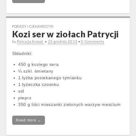
PORADY I CIEKAWOSTKI
Kozi ser w ziołach Patrycji
by
Patrycja Kowal
•
23 grudnia 2013
•
0 Comments
Składniki:
450 g koziego sera
¼ szkl. śmietany
1 łyżka posiekanego tymianku
1 łyżeczka czosnku
sól
pieprz
350 g liści mieszanki zielonych warzyw mesclum
Read more →