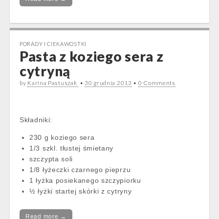
PORADY I CIEKAWOSTKI
Pasta z koziego sera z
cytryną
by
Karina Pastuszak
•
30 grudnia 2013
•
0 Comments
Składniki:
230 g koziego sera
1/3 szkl. tłustej śmietany
szczypta soli
1/8 łyżeczki czarnego pieprzu
1 łyżka posiekanego szczypiorku
½ łyżki startej skórki z cytryny
Read more →