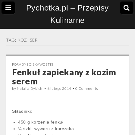
Pychotka.pl – Przepisy
Kulinarne
TAG:
KOZI SER
PORADY I CIEKAWOSTKI
Fenkuł zapiekany z kozim
serem
by
Natalia Dybich
•
6 lutego 2014
•
0 Comments
Składniki:
450 g korzenia fenkuł
¼ szkl. wywaru z kurczaka