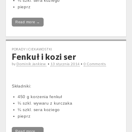
¼ szkl. sera koziego
pieprz
Read more →
PORADY I CIEKAWOSTKI
Fenkuł i kozi ser
by
Dominik Jankiew
•
13 stycznia 2014
•
0 Comments
Składniki:
450 g korzenia fenkuł
¼ szkl. wywaru z kurczaka
¼ szkl. sera koziego
pieprz
Read more →