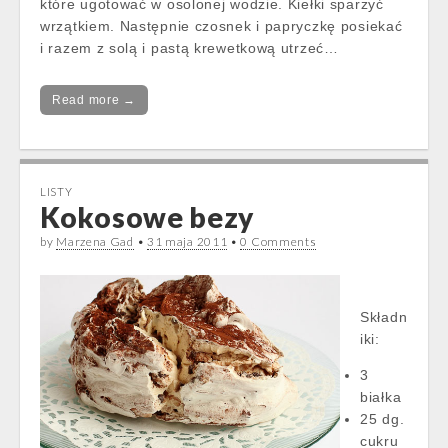
które ugotować w osolonej wodzie. Kiełki sparzyć
wrzątkiem. Następnie czosnek i papryczkę posiekać
i razem z solą i pastą krewetkową utrzeć…
Read more →
LISTY
Kokosowe bezy
by
Marzena Gad
•
31 maja 2011
•
0 Comments
Składn
iki:
3
białka
25 dg.
cukru