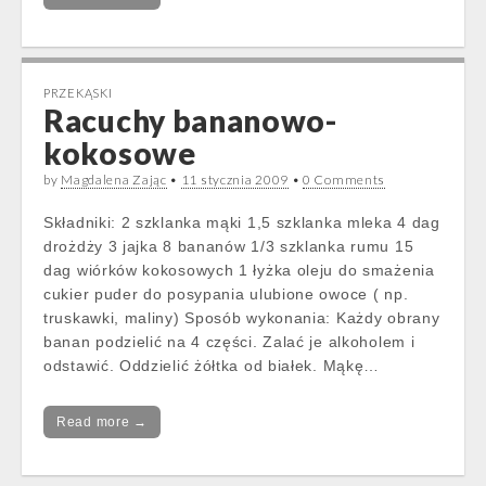
PRZEKĄSKI
Racuchy bananowo-
kokosowe
by
Magdalena Zając
•
11 stycznia 2009
•
0 Comments
Składniki: 2 szklanka mąki 1,5 szklanka mleka 4 dag
drożdży 3 jajka 8 bananów 1/3 szklanka rumu 15
dag wiórków kokosowych 1 łyżka oleju do smażenia
cukier puder do posypania ulubione owoce ( np.
truskawki, maliny) Sposób wykonania: Każdy obrany
banan podzielić na 4 części. Zalać je alkoholem i
odstawić. Oddzielić żółtka od białek. Mąkę…
Read more →