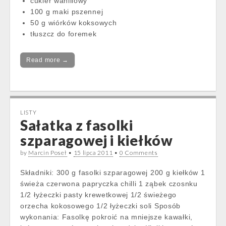
cukier waniliowy
100 g maki pszennej
50 g wiórków koksowych
tłuszcz do foremek
Read more →
LISTY
Sałatka z fasolki
szparagowej i kiełków
by
Marcin Poseł
•
15 lipca 2011
•
0 Comments
Składniki: 300 g fasolki szparagowej 200 g kiełków 1
świeża czerwona papryczka chilli 1 ząbek czosnku
1/2 łyżeczki pasty krewetkowej 1/2 świeżego
orzecha kokosowego 1/2 łyżeczki soli Sposób
wykonania: Fasolkę pokroić na mniejsze kawałki,