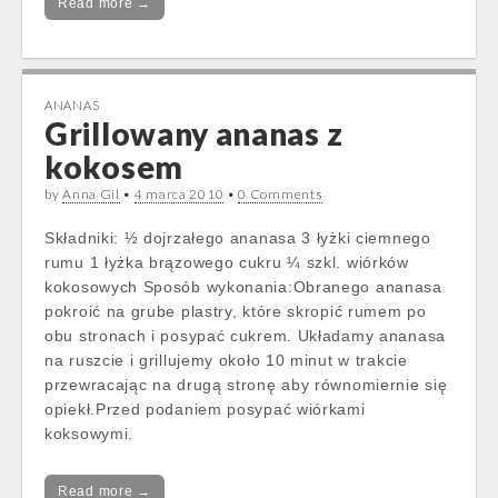
Read more →
ANANAS
Grillowany ananas z
kokosem
by
Anna Gil
•
4 marca 2010
•
0 Comments
Składniki: ½ dojrzałego ananasa 3 łyżki ciemnego
rumu 1 łyżka brązowego cukru ¼ szkl. wiórków
kokosowych Sposób wykonania:Obranego ananasa
pokroić na grube plastry, które skropić rumem po
obu stronach i posypać cukrem. Układamy ananasa
na ruszcie i grillujemy około 10 minut w trakcie
przewracając na drugą stronę aby równomiernie się
opiekł.Przed podaniem posypać wiórkami
koksowymi.
Read more →