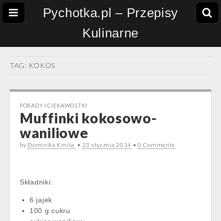
Pychotka.pl – Przepisy
Kulinarne
TAG:
KOKOS
PORADY I CIEKAWOSTKI
Muffinki kokosowo-
waniliowe
by
Dominika Kmita
•
23 stycznia 2014
•
0 Comments
Składniki:
6 jajek
100 g cukru