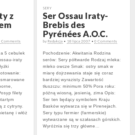
SERY
ty z
Ser Ossau Iraty-
rem
Brebis des
Pyrénées A.O.C.
0 Comments
by
Redakcja
•
18 lipca 2007
•
0 Comments
ąga 5 cebulek
Pochodzenie: Akwitania Rodzina
ossau-iraty
serów: Sery półtwarde Rodzaj mleka:
łyżki
mleko owcze Smak: ostry smak w
gotowanie:
miarę dojrzewania staje się coraz
posmarowane
bardziej wyrazisty Zawartość
porne,
tłuszczu: minimum 50% Pora roku:
osyp filety
późną wiosną, jesienią, zima Opis:
utartym
Ser ten będący symbolem Kraju
ą z cytryny.
Basków wytwarza się w Pirenejach.
ietanę i włóż
Sery typu fermier (farmerskie)
wytwarzane są w szałasach górskich.
Wyróżnia się trzy główne…