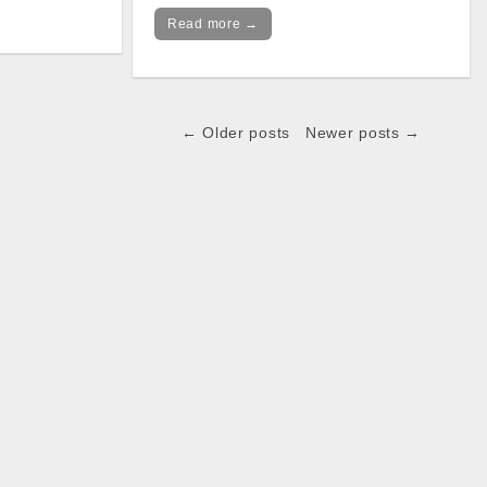
Read more →
← Older posts
Newer posts →