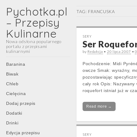
Pychotka.pl
TAG:
FRANCUSKA
– Przepisy
Kulinarne
SERY
Nowa odsłona popularnego
Ser Roquefor
portalu z przepisami
kulinarnymi
by
Redakcja
•
20 lipca 2007
•
Main
Skip
Pochodzenie: Midi Pyrén
Baranina
menu
to
owcze Smak: wyraźny, moc
Biwak
content
pozostawiając specyficzn
Chleb
cały rok Opis: Nazywany 
roquefort istniał już w 
Cielęcina
Dodaj przepis
Read more →
Dodatki
Drinki
Edycja przepisu
SERY