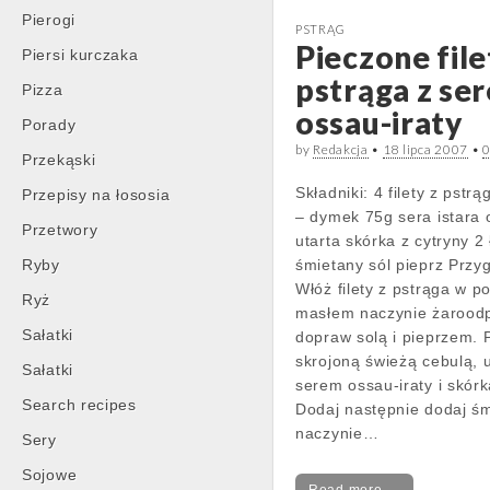
Pierogi
PSTRĄG
Pieczone file
Piersi kurczaka
pstrąga z se
Pizza
ossau-iraty
Porady
by
Redakcja
•
18 lipca 2007
•
Przekąski
Składniki: 4 filety z pstr
Przepisy na łososia
– dymek 75g sera istara 
Przetwory
utarta skórka z cytryny 2 
Ryby
śmietany sól pieprz Przy
Włóż filety z pstrąga w 
Ryż
masłem naczynie żarood
Sałatki
dopraw solą i pieprzem. P
skrojoną świeżą cebulą, 
Sałatki
serem ossau-iraty i skórk
Search recipes
Dodaj następnie dodaj śm
naczynie…
Sery
Sojowe