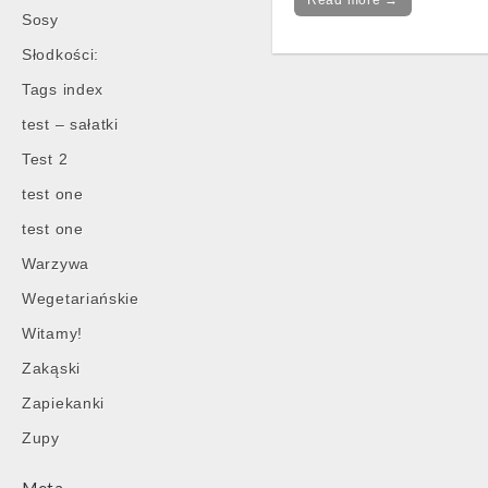
Read more →
Sosy
Słodkości:
Tags index
test – sałatki
Post
navigation
Test 2
test one
test one
Warzywa
Wegetariańskie
Witamy!
Zakąski
Zapiekanki
Zupy