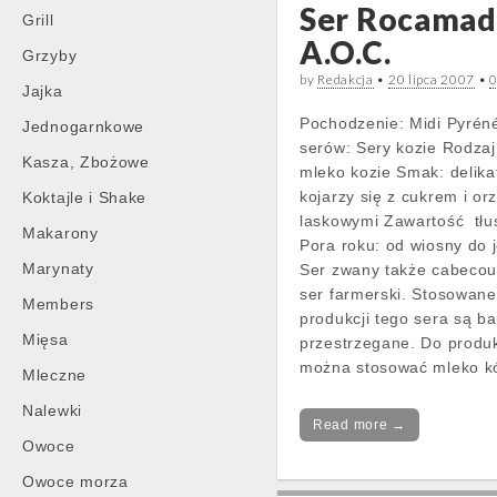
Ser Rocamad
Grill
A.O.C.
Grzyby
by
Redakcja
•
20 lipca 2007
•
Jajka
Pochodzenie: Midi Pyrén
Jednogarnkowe
serów: Sery kozie Rodzaj
Kasza, Zbożowe
mleko kozie Smak: delik
kojarzy się z cukrem i o
Koktajle i Shake
laskowymi Zawartość tłu
Makarony
Pora roku: od wiosny do j
Marynaty
Ser zwany także cabecou
ser farmerski. Stosowan
Members
produkcji tego sera są b
Mięsa
przestrzegane. Do produk
można stosować mleko 
Mleczne
Nalewki
Read more →
Owoce
Owoce morza