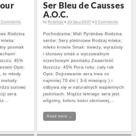
our
Ser Bleu de Causses
A.O.C.
0 Comments
by
Redakcja
•
20 lipca 2007
•
0 Comments
ées Rodzina
Pochodzenie: Midi Pyrénées Rodzina
 mleka:
serów: Sery pleśniowe Rodzaj mleka:
atny posmak
mleko krowie Smak: świeży, wyrazisty
rzechami
i słonawy smak o wyczuwalnym
szczu: 45%
orzechowym posmaku Zawartość
esieni Opis:
tłuszczu: 45% Pora roku: cały rok
, to młody
Opis: Dojrzewanie sera trwa co
e metody
najmniej 70 dni ( 3-6 miesięcy ) i
ardzo surowo
odbywa się w naturalnych wapiennych
cji sera
jaskiniach. Miąższ letniego sera jest
kóz…
wilgotny, koloru kości słoniowej,…
Read more →