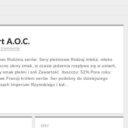
t A.O.C.
0 Comments
ées Rodzina serów: Sery pleśniowe Rodzaj mleka: mleko
no słony smak, w czasie jedzenia rozpływa się w ustach,
y smak pleśni i soli Zawartość tłuszczu: 52% Pora roku:
we Francji królem serów. Ser podobny do dzisiejszego
czasach Imperium Rzymskiego i był…
SERY