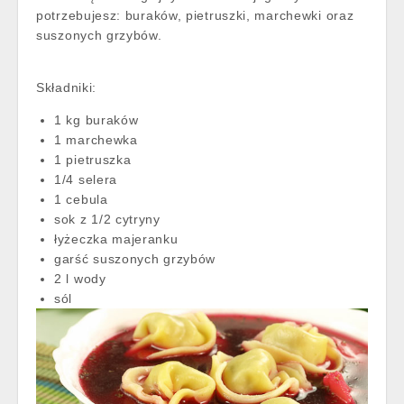
potrzebujesz: buraków, pietruszki, marchewki oraz
suszonych grzybów.
Składniki:
1 kg buraków
1 marchewka
1 pietruszka
1/4 selera
1 cebula
sok z 1/2 cytryny
łyżeczka majeranku
garść suszonych grzybów
2 l wody
sól