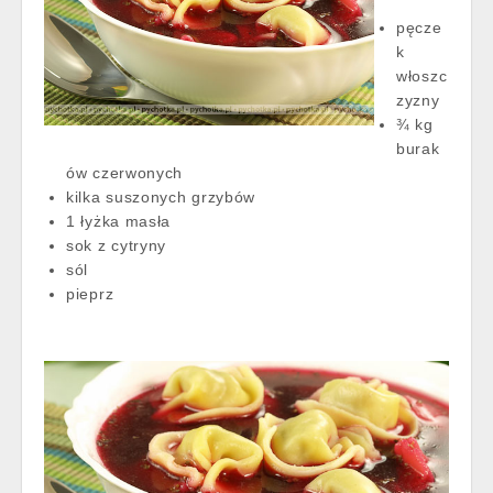
pęcze
k
włoszc
zyzny
¾ kg
burak
ów czerwonych
kilka suszonych grzybów
1 łyżka masła
sok z cytryny
sól
pieprz