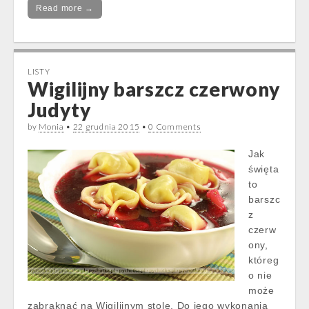
Read more →
LISTY
Wigilijny barszcz czerwony
Judyty
by
Monia
•
22 grudnia 2015
•
0 Comments
Jak
święta
to
barszc
z
czerw
ony,
któreg
o nie
może
zabraknąć na Wigilijnym stole. Do jego wykonania