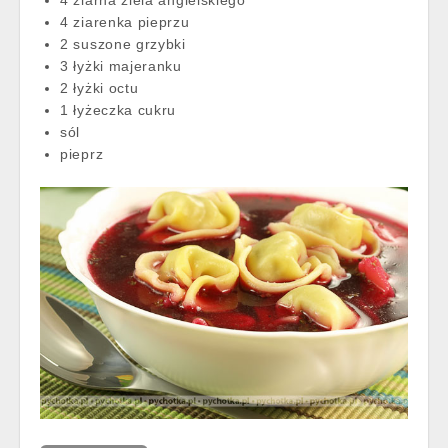
4 ziarna ziela angielskiego
4 ziarenka pieprzu
2 suszone grzybki
3 łyżki majeranku
2 łyżki octu
1 łyżeczka cukru
sól
pieprz