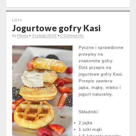
LISTY
Jogurtowe gofry Kasi
by
Monia
•
9 lutego 2019
•
0 Comments
Pyszne i sprawdzone
przepisy na
znakomite gofry.
Dziś przepis na
jogurtowe gofry Kasi.
Przepis zawiera:
jajka, mąkę, mleko i
jogurt naturalny.
Składniki:
2 jajka
1 szkl mąki
1,5 łyżeczki proszku