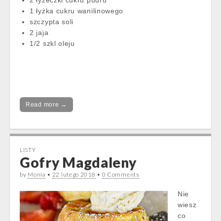
2 łyżeczki cukru pudru
1 łyżka cukru wanilinowego
szczypta soli
2 jaja
1/2 szkl oleju
Read more →
LISTY
Gofry Magdaleny
by
Monia
•
22 lutego 2018
•
0 Comments
Nie
wiesz
co