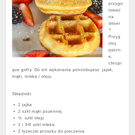
przygo
tować
na
deser
?
Przyg
otuj
pyszn
e,
chrupi
ące gofry. Do ich wykonania potrzebujesz: jajek,
mąki, mleka i oleju.
Składniki:
2 jajka
2 szkl mąki pszennej
½ szkl oleju
1 i 3/4 szkl mleka
2 łyżeczki proszku do pieczenia