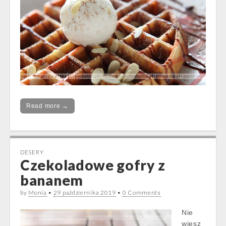
Read more →
DESERY
Czekoladowe gofry z
bananem
by
Monia
•
29 października 2019
•
0 Comments
Nie
wiesz