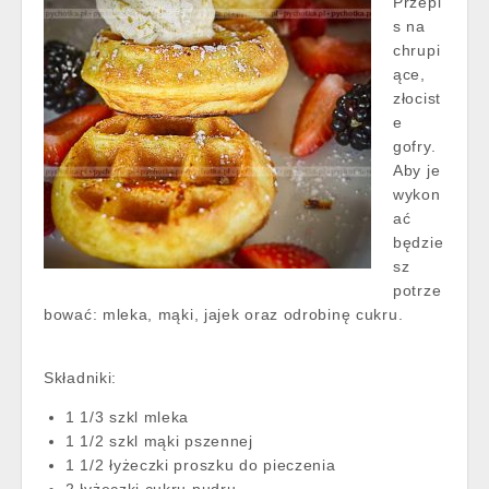
Przepi
s na
chrupi
ące,
złocist
e
gofry.
Aby je
wykon
ać
będzie
sz
potrze
bować: mleka, mąki, jajek oraz odrobinę cukru.
Składniki:
1 1/3 szkl mleka
1 1/2 szkl mąki pszennej
1 1/2 łyżeczki proszku do pieczenia