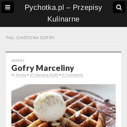
Pychotka.pl – Przepisy
Kulinarne
TAG:
CIASTO NA GOFRY
DESERY
Gofry Marceliny
by
Monia
•
27 stycznia 2020
•
0 Comments