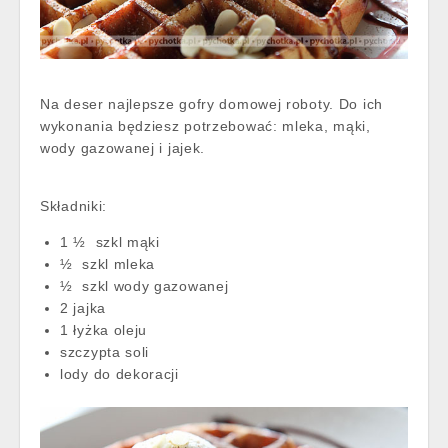
Na deser najlepsze gofry domowej roboty. Do ich
wykonania będziesz potrzebować: mleka, mąki,
wody gazowanej i jajek.
Składniki:
1 ½ szkl mąki
½ szkl mleka
½ szkl wody gazowanej
2 jajka
1 łyżka oleju
szczypta soli
lody do dekoracji