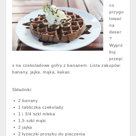
co
przygo
tować
na
deser
?
Wypró
buj
przepi
s na czekoladowe gofry z bananem. Lista zakupów:
banany, jajka, mąka, kakao.
Składniki:
2 banany
1 tabliczka czekolady
1 i 3/4 szkl mleka
1,5 szkl mąki
2 jajka
2 łyżeczki proszku do pieczenia