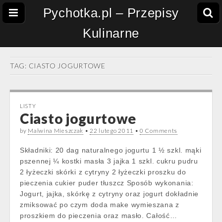
Pychotka.pl – Przepisy
Kulinarne
TAG:
CIASTO JOGURTOWE
LISTY
Ciasto jogurtowe
by
Malwina Mieszczak
•
22 lutego 2011
•
0 Comments
Składniki: 20 dag naturalnego jogurtu 1 ½ szkl. mąki
pszennej ¼ kostki masła 3 jajka 1 szkl. cukru pudru
2 łyżeczki skórki z cytryny 2 łyżeczki proszku do
pieczenia cukier puder tłuszcz Sposób wykonania:
Jogurt, jajka, skórkę z cytryny oraz jogurt dokładnie
zmiksować po czym doda make wymieszana z
proszkiem do pieczenia oraz masło. Całość…