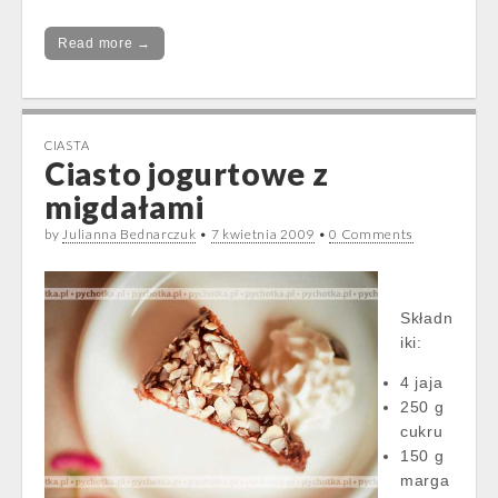
Read more →
CIASTA
Ciasto jogurtowe z
migdałami
by
Julianna Bednarczuk
•
7 kwietnia 2009
•
0 Comments
Składn
iki:
4 jaja
250 g
cukru
150 g
marga