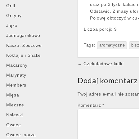
oraz po 3 łyżki kakao 
Grill
Odstawić. Z masy ufor
Grzyby
Połowę obtoczyć w cuk
Jajka
Liczba porcji:
9
Jednogarnkowe
Tags:
Kasza, Zbożowe
aromatyczne
bis
Koktajle i Shake
Post
← Czekoladowe kulki
Makarony
navigation
Marynaty
Dodaj komentarz
Members
Twój adres e-mail nie zosta
Mięsa
Mleczne
Komentarz
*
Nalewki
Owoce
Owoce morza