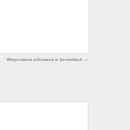
Wieprzowina schowana w borowikach →