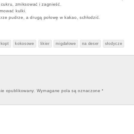
i cukru, zmiksować i zagnieść.
mować kulki.
rze pudrze, a drugą połowę w kakao, schłodzić.
zkopt
kokosowe
likier
migdałowe
na deser
słodycze
nie opublikowany.
Wymagane pola są oznaczone
*