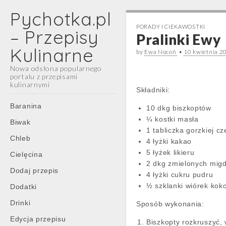
Pychotka.pl
PORADY I CIEKAWOSTKI
– Przepisy
Pralinki Ewy
Kulinarne
by
Ewa Nocoń
•
10 kwietnia 2
Nowa odsłona popularnego
portalu z przepisami
kulinarnymi
Składniki:
Main
Skip
Baranina
10 dkg biszkoptów
menu
to
¼ kostki masła
Biwak
content
1 tabliczka gorzkiej c
Chleb
4 łyżki kakao
5 łyżek likieru
Cielęcina
2 dkg zmielonych mig
Dodaj przepis
4 łyżki cukru pudru
½ szklanki wiórek ko
Dodatki
Drinki
Sposób wykonania:
Edycja przepisu
Biszkopty rozkruszyć,