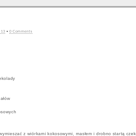
013
•
0 Comments
zekolady
dałów
kosowych
 wymieszać z wiórkami kokosowymi, masłem i drobno startą czeko