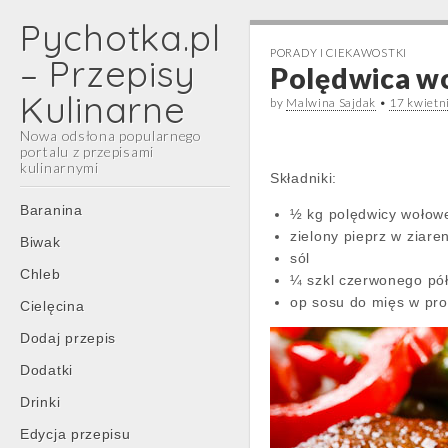
Pychotka.pl
PORADY I CIEKAWOSTKI
– Przepisy
Polędwica w
Kulinarne
by
Malwina Sajdak
•
17 kwietn
Nowa odsłona popularnego
portalu z przepisami
kulinarnymi
Składniki:
Main
Skip
Baranina
½ kg polędwicy wołow
menu
to
zielony pieprz w ziare
Biwak
content
sól
Chleb
¼ szkl czerwonego pó
op sosu do mięs w pr
Cielęcina
Dodaj przepis
Dodatki
Drinki
Edycja przepisu