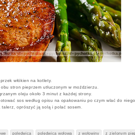
przek włókien na kotlety.
z obu stron pieprzem utłuczonym w moździerzu.
rzanym oleju około 3 minut z każdej strony.
otować sos według opisu na opakowaniu po czym wlać do niego 
talerz, oprószyć ją solą i polać sosem.
owe
poledwica
polędwica wołowa
z wołowiny
z zielonym pi