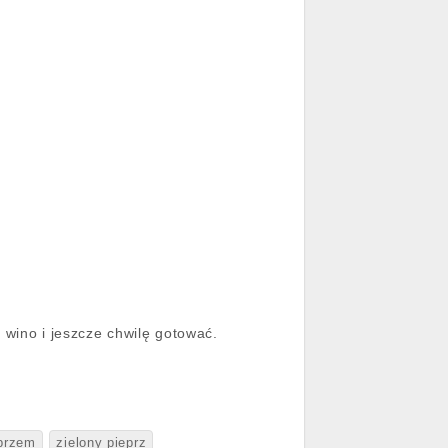
wino i jeszcze chwilę gotować.
eprzem
zielony pieprz