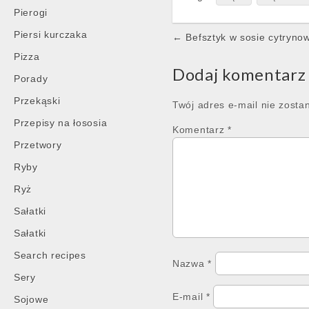
Pierogi
Post
Piersi kurczaka
← Befsztyk w sosie cytryno
navigation
Pizza
Dodaj komentarz
Porady
Przekąski
Twój adres e-mail nie zosta
Przepisy na łososia
Komentarz
*
Przetwory
Ryby
Ryż
Sałatki
Sałatki
Search recipes
Nazwa
*
Sery
E-mail
*
Sojowe