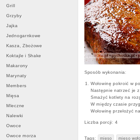
Grill
Grzyby
Jajka
Jednogarnkowe
Kasza, Zbożowe
Koktajle i Shake
Makarony
Sposób wykonania:
Marynaty
Wołowinę pokroić w po
Members
Następnie natrzeć je 
Mięsa
Smażyć kotlety na rozg
W między czasie przyg
Mleczne
Wołowinę przełożyć na 
Nalewki
Liczba porcji:
4
Owoce
Owoce morza
Tags:
mięso
mięso woł