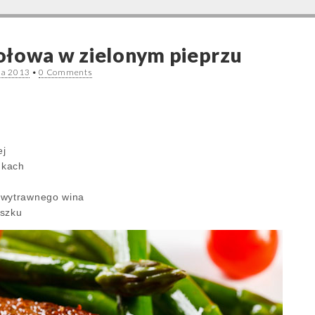
ołowa w zielonym pieprzu
ia 2013
•
0 Comments
ej
nkach
łwytrawnego wina
oszku